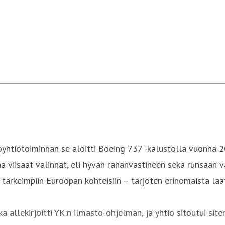
htiötoiminnan se aloitti Boeing 737 -kalustolla vuonna 2
aa viisaat valinnat, eli hyvän rahanvastineen sekä runsaan
tärkeimpiin Euroopan kohteisiin – tarjoten erinomaista laa
 allekirjoitti YK:n ilmasto-ohjelman, ja yhtiö sitoutui si