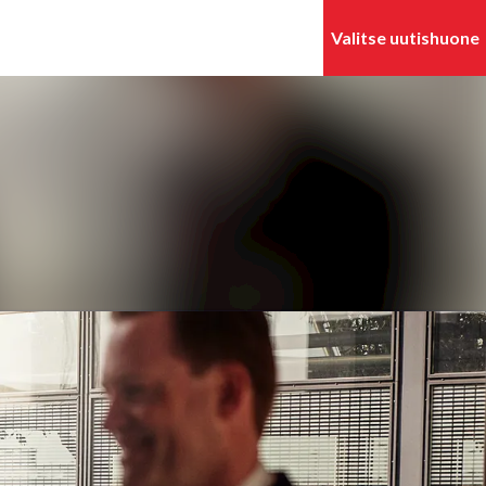
Hae mediapankista
Seuraa
Seuraat