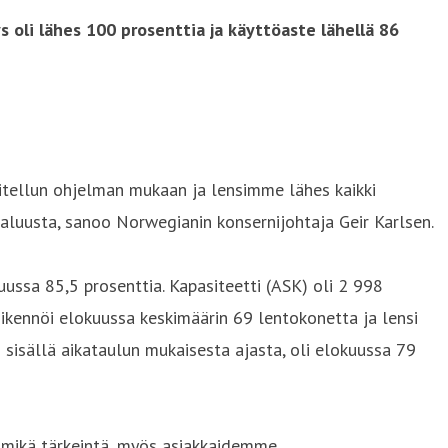
 oli lähes 100 prosenttia ja käyttöaste lähellä 86
itellun ohjelman mukaan ja lensimme lähes kaikki
paluusta, sanoo Norwegianin konsernijohtaja Geir Karlsen.
ssa 85,5 prosenttia. Kapasiteetti (ASK) oli 2 998
iikennöi elokuussa keskimäärin 69 lentokonetta ja lensi
 sisällä aikataulun mukaisesta ajasta, oli elokuussa 79
 mikä tärkeintä, myös asiakkaidemme