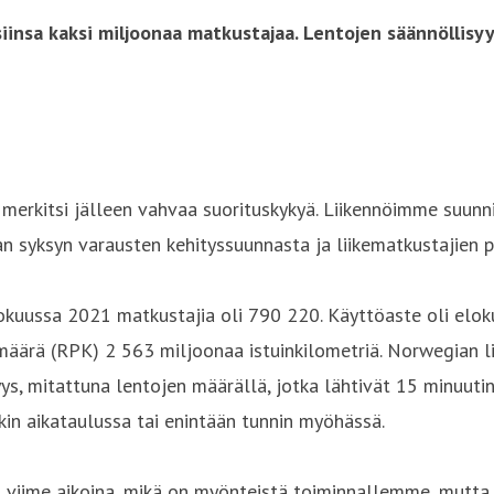
insa kaksi miljoonaa matkustajaa. Lentojen säännöllisyys
merkitsi jälleen vahvaa suorituskykyä. Liikennöimme suunn
an syksyn varausten kehityssuunnasta ja liikematkustajien 
uussa 2021 matkustajia oli 790 220. Käyttöaste oli elokuu
 määrä (RPK) 2 563 miljoonaa istuinkilometriä. Norwegian l
ys, mitattuna lentojen määrällä, jotka lähtivät 15 minuutin
nkin aikataulussa tai enintään tunnin myöhässä.
 viime aikoina, mikä on myönteistä toiminnallemme, mutta