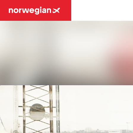
Tuoreimmat uutiset
Uutisarkisto
Mediapankki
Ota yhteyttä