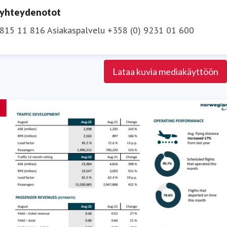
n yhteydenotot
 815 11 816
Asiakaspalvelu +358 (0) 9231 01 600
Lataa kuvia mediakäyttöön