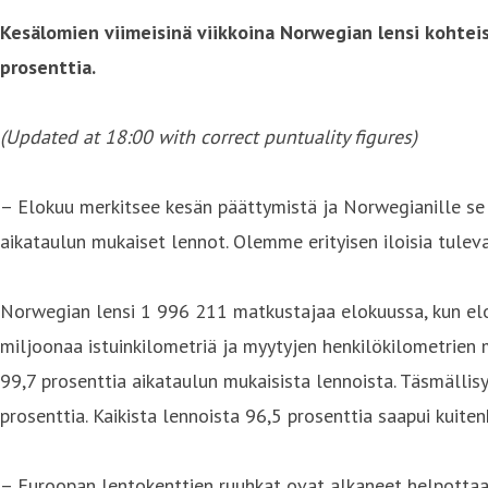
Kesälomien viimeisinä viikkoina Norwegian lensi kohteisi
prosenttia.
(Updated at 18:00 with correct puntuality figures)
– Elokuu merkitsee kesän päättymistä ja Norwegianille se 
aikataulun mukaiset lennot. Olemme erityisen iloisia tulev
Norwegian lensi 1 996 211 matkustajaa elokuussa, kun elok
miljoonaa istuinkilometriä ja myytyjen henkilökilometrien
99,7 prosenttia aikataulun mukaisista lennoista. Täsmällisy
prosenttia. Kaikista lennoista 96,5 prosenttia saapui kuite
– Euroopan lentokenttien ruuhkat ovat alkaneet helpottaa