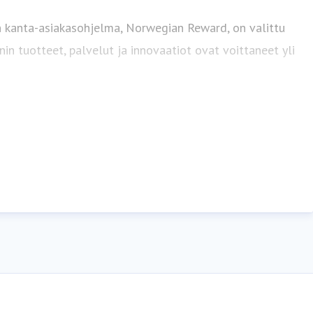
n kanta-asiakasohjelma, Norwegian Reward, on valittu
n tuotteet, palvelut ja innovaatiot ovat voittaneet yli
uTube
.