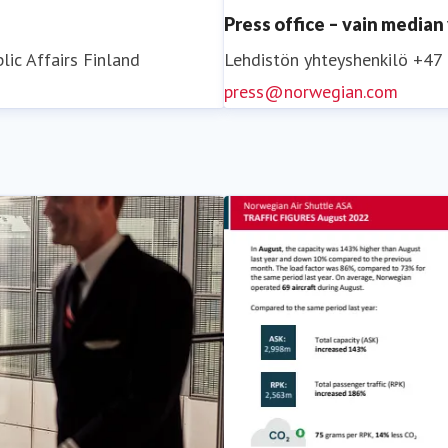
Press office – vain media
lic Affairs
Finland
Lehdistön yhteyshenkilö
+47
press@norwegian.com