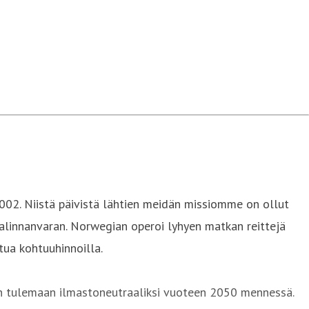
002. Niistä päivistä lähtien meidän missiomme on ollut
 valinnanvaran. Norwegian operoi lyhyen matkan reittejä
tua kohtuuhinnoilla.
ten tulemaan ilmastoneutraaliksi vuoteen 2050 mennessä.