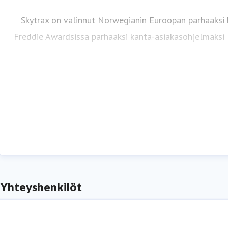
Skytrax on valinnut Norwegianin Euroopan parhaaksi 
Freddie Awardsissa parhaaksi kanta-asiakasohjelmaksi E
Seura
Yhteyshenkilöt