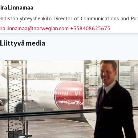
ira Linnamaa
hdistön yhteyshenkilö
Director of Communications and Pub
ira.linnamaa@norwegian.com
+358408625675
Liittyvä media