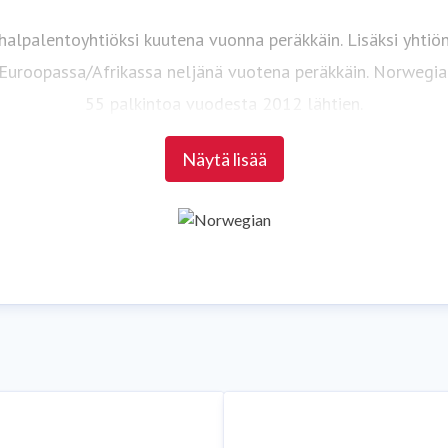
halpalentoyhtiöksi kuutena vuonna peräkkäin. Lisäksi yhtiö
uroopassa/Afrikassa neljänä vuotena peräkkäin. Norwegiani
55 palkintoa vuodesta 2012 lähtien.
Näytä lisää
Lisätietoja osoitteessa
www.norwegian.com
a Norwegiania:
Facebook
,
Twitter
,
Instagram
,
LinkedIn
ja
Yo