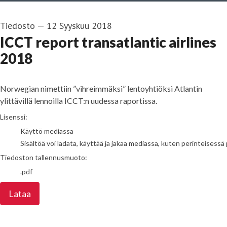
Tiedosto
—
12 Syyskuu 2018
ICCT report transatlantic airlines
2018
Norwegian nimettiin ”vihreimmäksi” lentoyhtiöksi Atlantin
ylittävillä lennoilla ICCT:n uudessa raportissa.
go to media item
Lisenssi:
Käyttö mediassa
Sisältöä voi ladata, käyttää ja jakaa mediassa, kuten perinteisessä 
Tiedoston tallennusmuoto:
.pdf
Lataa