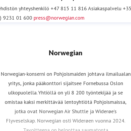
hdistön yhteyshenkilö
+47 815 11 816
Asiakaspalvelu +3
0) 9231 01 600
press@norwegian.com
Norwegian
Norwegian-konserni on Pohjoismaiden johtava ilmailualan
yritys, jonka pääkonttori sijaitsee Fornebussa Oslon
ulkopuolella. Yhtiöllä on yli 8 200 työntekijää ja se
omistaa kaksi merkittävää lentoyhtiötä Pohjoismaissa,
jotka ovat Norwegian Air Shuttle ja Widerøe’s
Flyveselskap. Norwegian osti Widerøen vuonna 2024.
Tavoitteena on helpottaa saumatonta