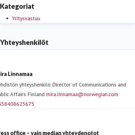
Kategoriat
Yritysvastuu
Yhteyshenkilöt
ira Linnamaa
hdistön yhteyshenkilö
Director of Communications and
blic Affairs
Finland
mira.linnamaa@norwegian.com
358408625675
ress office – vain median yhteydenotot