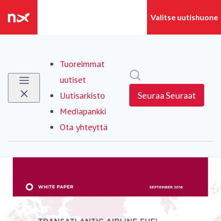
Tuoreimmat
Hae mediapankista
uutiset
Uutisarkisto
Seuraa
Seuraat
Mediapankki
Ota yhteyttä