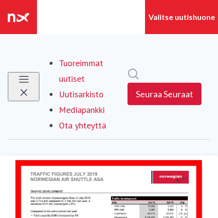
Tuoreimmat
Hae mediapankista
uutiset
Uutisarkisto
Seuraa
Seuraat
Mediapankki
Ota yhteyttä