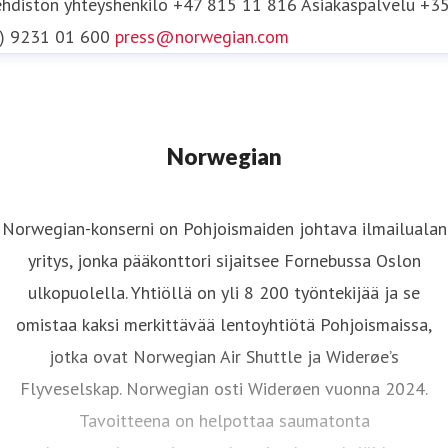
hdistön yhteyshenkilö
+47 815 11 816
Asiakaspalvelu +3
0) 9231 01 600
press@norwegian.com
Norwegian
Norwegian-konserni on Pohjoismaiden johtava ilmailualan
yritys, jonka pääkonttori sijaitsee Fornebussa Oslon
ulkopuolella. Yhtiöllä on yli 8 200 työntekijää ja se
omistaa kaksi merkittävää lentoyhtiötä Pohjoismaissa,
jotka ovat Norwegian Air Shuttle ja Widerøe’s
Flyveselskap. Norwegian osti Widerøen vuonna 2024.
Tavoitteena on helpottaa saumatonta