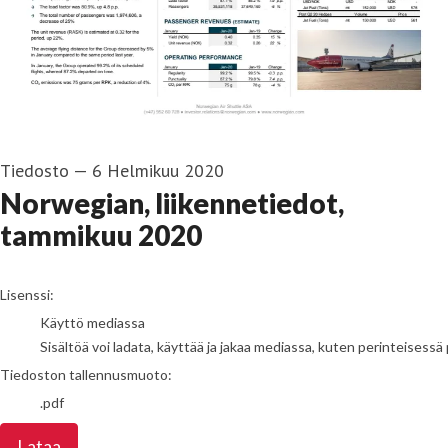
Tiedosto
—
6 Helmikuu 2020
Norwegian, liikennetiedot,
tammikuu 2020
go to media item
Lisenssi:
Käyttö mediassa
Sisältöä voi ladata, käyttää ja jakaa mediassa, kuten perinteisessä 
Tiedoston tallennusmuoto:
.pdf
Lataa