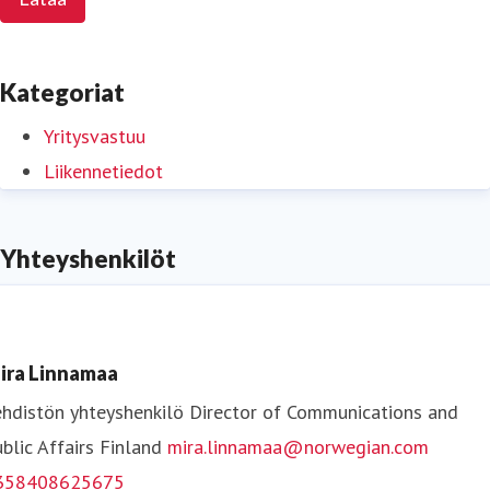
Kategoriat
Yritysvastuu
Liikennetiedot
Yhteyshenkilöt
ira Linnamaa
hdistön yhteyshenkilö
Director of Communications and
blic Affairs
Finland
mira.linnamaa@norwegian.com
358408625675