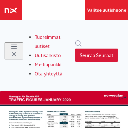
Tuoreimmat
Hae mediapankista
uutiset
Uutisarkisto
Seuraa
Seuraat
Mediapankki
Ota yhteyttä