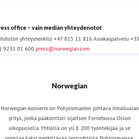
ress office – vain median yhteydenotot
hdistön yhteyshenkilö
+47 815 11 816
Asiakaspalvelu +3
0) 9231 01 600
press@norwegian.com
Norwegian
Norwegian-konserni on Pohjoismaiden johtava ilmailualan
yritys, jonka pääkonttori sijaitsee Fornebussa Oslon
ulkopuolella. Yhtiöllä on yli 8 200 työntekijää ja se
omistaa kaksi merkittävää lentoyhtiötä Pohjoismaissa,