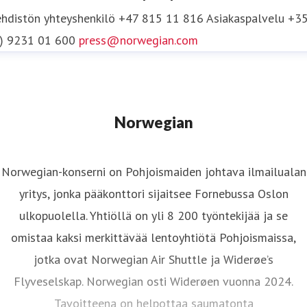
hdistön yhteyshenkilö
+47 815 11 816
Asiakaspalvelu +3
0) 9231 01 600
press@norwegian.com
Norwegian
Norwegian-konserni on Pohjoismaiden johtava ilmailualan
yritys, jonka pääkonttori sijaitsee Fornebussa Oslon
ulkopuolella. Yhtiöllä on yli 8 200 työntekijää ja se
omistaa kaksi merkittävää lentoyhtiötä Pohjoismaissa,
jotka ovat Norwegian Air Shuttle ja Widerøe’s
Flyveselskap. Norwegian osti Widerøen vuonna 2024.
Tavoitteena on helpottaa saumatonta