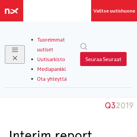
Tuoreimmat
Hae mediapankista
uutiset
Uutisarkisto
Seuraa
Seuraat
Mediapankki
Ota yhteyttä