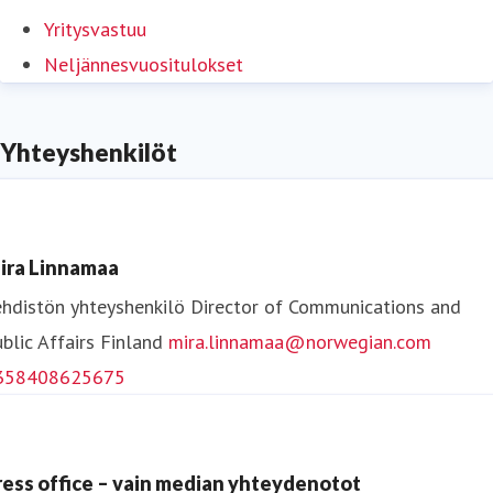
Yritysvastuu
Neljännesvuositulokset
Yhteyshenkilöt
ira Linnamaa
hdistön yhteyshenkilö
Director of Communications and
blic Affairs
Finland
mira.linnamaa@norwegian.com
358408625675
ress office – vain median yhteydenotot