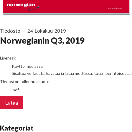
Tiedosto
—
24 Lokakuu 2019
Norwegianin Q3, 2019
go to media item
Lisenssi:
Käyttö mediassa
Sisältöä voi ladata, käyttää ja jakaa mediassa, kuten perinteisessä 
Tiedoston tallennusmuoto:
.pdf
Lataa
Kategoriat