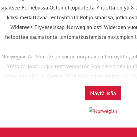
sijaitsee Fornebussa Oslon ulkopuolella. Yhtiöllä on yli 8
kaksi merkittävää lentoyhtiötä Pohjoismaissa, jotka ov
Widerøe’s Flyveselskap. Norwegian osti Widerøen vuo
helpottaa saumatonta lentomatkustamista molempien le
Norwegian Air Shuttle on suurin norjalainen lentoyhtiö, jo
Yhtiö tarjoaa laajan reittiverkoston Pohjoismaiden ja 
kohteiden välillä. Vuonna 2024 Norwegian kuljetti yli 2
ylläpiti 86 Boeing 737-800- ja Boeing 737 MAX 8 -
Näytä lisää
Widerøe’s Flyveselskap on Norjan vanhin lentoyhtiö ja su
Pohjoismaissa. Widerøella on yli 3 500 työntekijää. Pä
sijaitsevilla lyhyen kiitotien lentoasemilla toimiva Wi
sopimusreittejä (julkisen palvelun velvoitteen reitte