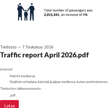
Tiedosto
—
7 Toukokuu 2026
Traffic report April 2026.pdf
go to media item
Lisenssi:
Käyttö mediassa
Sisältöä voi ladata, käyttää ja jakaa mediassa, kuten perinteisessä 
Tiedoston tallennusmuoto:
.pdf
Lataa