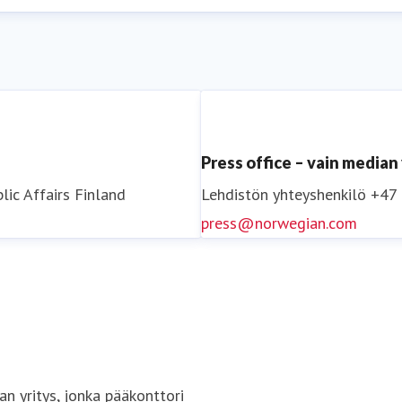
Press office – vain media
lic Affairs
Finland
Lehdistön yhteyshenkilö
+47
press@norwegian.com
n yritys, jonka pääkonttori