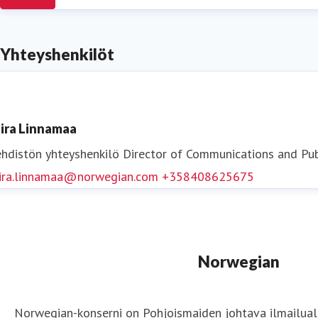
Yhteyshenkilöt
ira Linnamaa
hdistön yhteyshenkilö
Director of Communications and Pub
ira.linnamaa@norwegian.com
+358408625675
Norwegian
Norwegian-konserni on Pohjoismaiden johtava ilmailuala