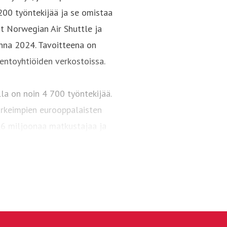
 200 työntekijää ja se omistaa
at Norwegian Air Shuttle ja
nna 2024. Tavoitteena on
ntoyhtiöiden verkostoissa.
lla on noin 4 700 työntekijää.
tärkeimpien eurooppalaisten
2,6 miljoonaa matkustajaa ja
lentokoneen laivastoa.
urin alueellinen lentoyhtiö
äasiassa Norjan maaseudulla
derøe lentää useita valtion
jä) sen oman kaupallisen