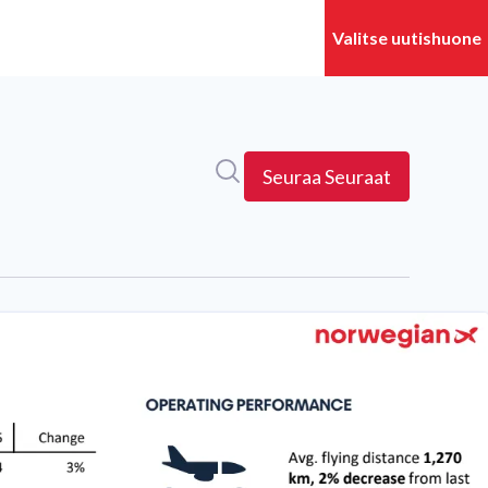
Hae mediapankista
Seuraa
Seuraat