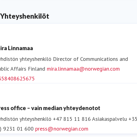
Yhteyshenkilöt
ira Linnamaa
hdistön yhteyshenkilö
Director of Communications and
blic Affairs
Finland
mira.linnamaa@norwegian.com
358408625675
ress office – vain median yhteydenotot
hdistön yhteyshenkilö
+47 815 11 816
Asiakaspalvelu +3
0) 9231 01 600
press@norwegian.com