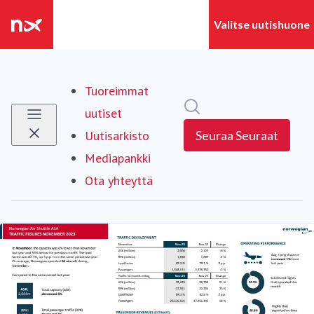
Tuoreimmat
Hae mediapankista
uutiset
Uutisarkisto
Seuraa
Seuraat
Mediapankki
Ota yhteyttä