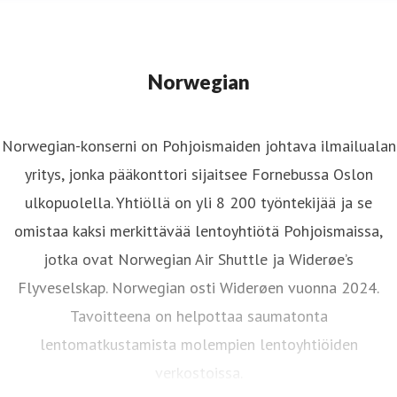
Norwegian
Norwegian-konserni on Pohjoismaiden johtava ilmailualan
yritys, jonka pääkonttori sijaitsee Fornebussa Oslon
ulkopuolella. Yhtiöllä on yli 8 200 työntekijää ja se
omistaa kaksi merkittävää lentoyhtiötä Pohjoismaissa,
jotka ovat Norwegian Air Shuttle ja Widerøe’s
Flyveselskap. Norwegian osti Widerøen vuonna 2024.
Tavoitteena on helpottaa saumatonta
lentomatkustamista molempien lentoyhtiöiden
verkostoissa.