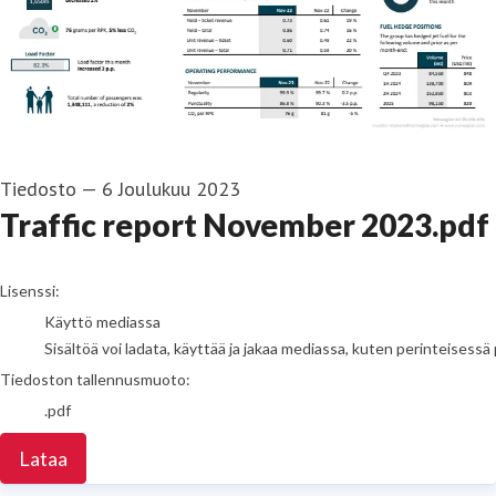
Tiedosto
—
6 Joulukuu 2023
Traffic report November 2023.pdf
go to media item
Lisenssi:
Käyttö mediassa
Sisältöä voi ladata, käyttää ja jakaa mediassa, kuten perinteisessä 
Tiedoston tallennusmuoto:
.pdf
Lataa