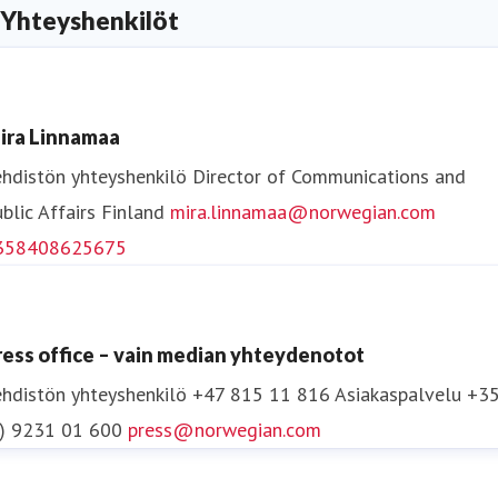
Yhteyshenkilöt
ira Linnamaa
hdistön yhteyshenkilö
Director of Communications and
blic Affairs
Finland
mira.linnamaa@norwegian.com
358408625675
ress office – vain median yhteydenotot
hdistön yhteyshenkilö
+47 815 11 816
Asiakaspalvelu +3
0) 9231 01 600
press@norwegian.com