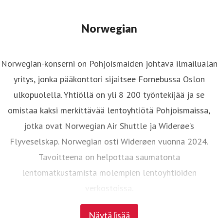
Norwegian
Norwegian-konserni on Pohjoismaiden johtava ilmailualan
yritys, jonka pääkonttori sijaitsee Fornebussa Oslon
ulkopuolella. Yhtiöllä on yli 8 200 työntekijää ja se
omistaa kaksi merkittävää lentoyhtiötä Pohjoismaissa,
jotka ovat Norwegian Air Shuttle ja Widerøe’s
Flyveselskap. Norwegian osti Widerøen vuonna 2024.
Tavoitteena on helpottaa saumatonta
lentomatkustamista molempien lentoyhtiöiden
verkostoissa.
Näytä lisää