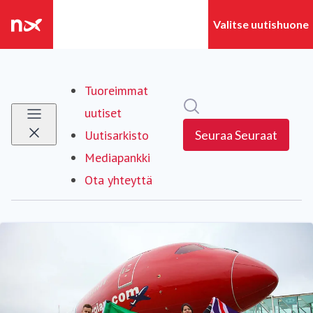
Tuoreimmat
Hae mediapankista
uutiset
Uutisarkisto
Seuraa
Seuraat
Mediapankki
Ota yhteyttä