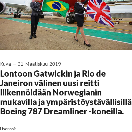
Kuva
—
31 Maaliskuu 2019
Lontoon Gatwickin ja Rio de
Janeiron välinen uusi reitti
liikennöidään Norwegianin
mukavilla ja ympäristöystävällisillä
Boeing 787 Dreamliner -koneilla.
go to media item
Lisenssi: