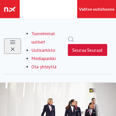
Tuoreimmat
Hae mediapankista
uutiset
Uutisarkisto
Seuraa
Seuraat
Mediapankki
Ota yhteyttä