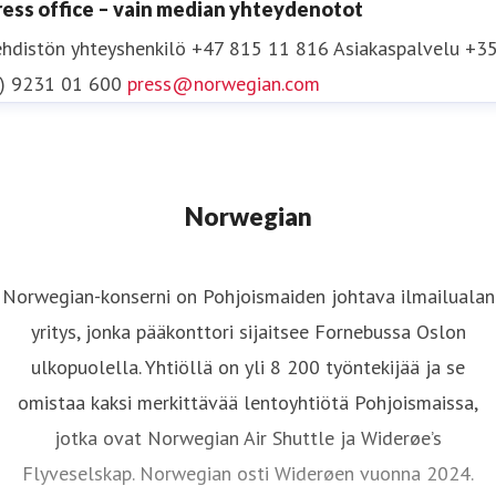
ress office – vain median yhteydenotot
hdistön yhteyshenkilö
+47 815 11 816
Asiakaspalvelu +3
0) 9231 01 600
press@norwegian.com
Norwegian
Norwegian-konserni on Pohjoismaiden johtava ilmailualan
yritys, jonka pääkonttori sijaitsee Fornebussa Oslon
ulkopuolella. Yhtiöllä on yli 8 200 työntekijää ja se
omistaa kaksi merkittävää lentoyhtiötä Pohjoismaissa,
jotka ovat Norwegian Air Shuttle ja Widerøe’s
Flyveselskap. Norwegian osti Widerøen vuonna 2024.