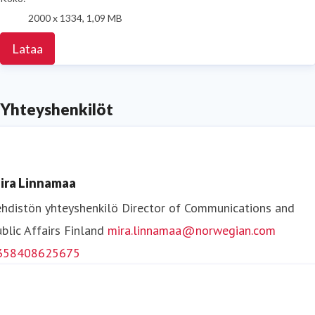
2000 x 1334, 1,09 MB
Lataa
Yhteyshenkilöt
ira Linnamaa
hdistön yhteyshenkilö
Director of Communications and
blic Affairs
Finland
mira.linnamaa@norwegian.com
358408625675