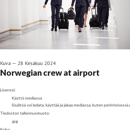
Kuva
—
28 Kesäkuu 2024
Norwegian crew at airport
go to media item
Lisenssi:
Käyttö mediassa
Sisältöä voi ladata, käyttää ja jakaa mediassa, kuten perinteisessä 
Tiedoston tallennusmuoto:
.jpg
Koko: