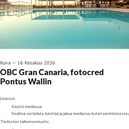
Kuva
—
16 Kesäkuu 2026
OBC Gran Canaria, fotocred
Pontus Wallin
go to media item
Lisenssi:
Käyttö mediassa
Sisältöä voi ladata, käyttää ja jakaa mediassa, kuten perinteisessä 
Tiedoston tallennusmuoto: