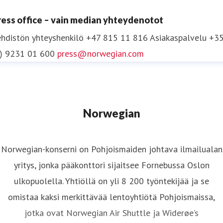
ress office – vain median yhteydenotot
hdistön yhteyshenkilö
+47 815 11 816
Asiakaspalvelu +3
0) 9231 01 600
press@norwegian.com
Norwegian
Norwegian-konserni on Pohjoismaiden johtava ilmailualan
yritys, jonka pääkonttori sijaitsee Fornebussa Oslon
ulkopuolella. Yhtiöllä on yli 8 200 työntekijää ja se
omistaa kaksi merkittävää lentoyhtiötä Pohjoismaissa,
jotka ovat Norwegian Air Shuttle ja Widerøe’s