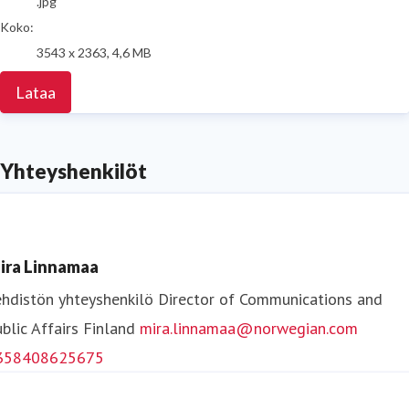
.jpg
Koko:
3543 x 2363, 4,6 MB
Lataa
Yhteyshenkilöt
ira Linnamaa
hdistön yhteyshenkilö
Director of Communications and
blic Affairs
Finland
mira.linnamaa@norwegian.com
358408625675