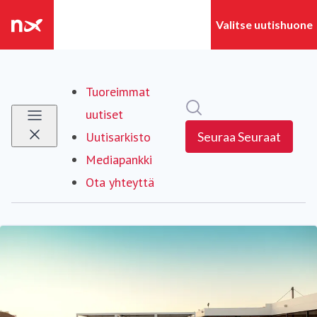
Tuoreimmat
Hae mediapankista
uutiset
Uutisarkisto
Seuraa
Seuraat
Mediapankki
Ota yhteyttä