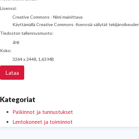
go to media item
Lisenssi:
Creative Commons - Nimi mainittava
Käyttämällä Creative Commons -lisenssiä säilytät tekijänoikeuden. L
Tiedoston tallennusmuoto:
.jpg
Koko:
3264 x 2448, 1,63 MB
Lataa
Kategoriat
Palkinnot ja tunnustukset
Lentokoneet ja toiminnot