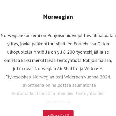
Norwegian
Norwegian-konserni on Pohjoismaiden johtava ilmailualan
yritys, jonka pääkonttori sijaitsee Fornebussa Oslon
ulkopuolella. Yhtiöllä on yli 8 200 työntekijää ja se
omistaa kaksi merkittävää lentoyhtiötä Pohjoismaissa,
jotka ovat Norwegian Air Shuttle ja Widerøe’s
Flyveselskap. Norwegian osti Widerøen vuonna 2024.
Tavoitteena on helpottaa saumatonta
lentomatkustamista molempien lentoyhtiöiden
verkostoissa.