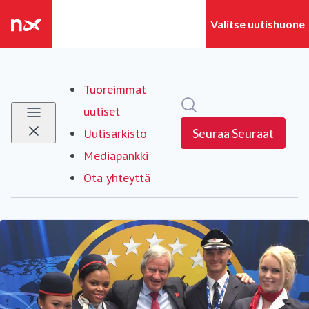
Tuoreimmat
Hae mediapankista
uutiset
Uutisarkisto
Seuraa
Seuraat
Mediapankki
Ota yhteyttä