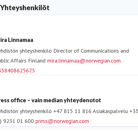
Yhteyshenkilöt
ira Linnamaa
hdistön yhteyshenkilö
Director of Communications and
blic Affairs
Finland
mira.linnamaa@norwegian.com
358408625675
ress office – vain median yhteydenotot
hdistön yhteyshenkilö
+47 815 11 816
Asiakaspalvelu +3
0) 9231 01 600
press@norwegian.com