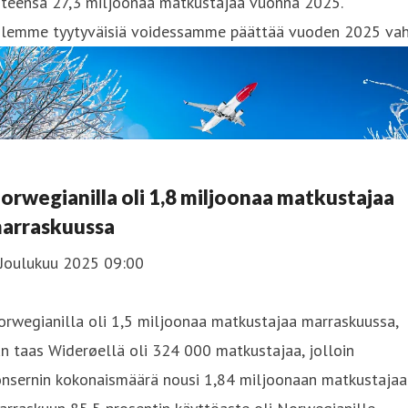
hteensä 27,3 miljoonaa matkustajaa vuonna 2025.
Olemme tyytyväisiä voidessamme päättää vuoden 2025 va
orwegianilla oli 1,8 miljoonaa matkustajaa
arraskuussa
 Joulukuu 2025 09:00
rwegianilla oli 1,5 miljoonaa matkustajaa marraskuussa,
n taas Widerøellä oli 324 000 matkustajaa, jolloin
onsernin kokonaismäärä nousi 1,84 miljoonaan matkustajaa