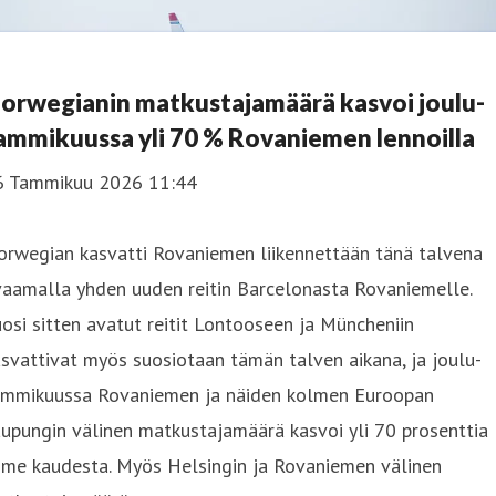
orwegianin matkustajamäärä kasvoi joulu-
ammikuussa yli 70 % Rovaniemen lennoilla
6 Tammikuu 2026 11:44
orwegian kasvatti Rovaniemen liikennettään tänä talvena
vaamalla yhden uuden reitin Barcelonasta Rovaniemelle.
osi sitten avatut reitit Lontooseen ja Müncheniin
svattivat myös suosiotaan tämän talven aikana, ja joulu-
ammikuussa Rovaniemen ja näiden kolmen Euroopan
upungin välinen matkustajamäärä kasvoi yli 70 prosenttia
ime kaudesta. Myös Helsingin ja Rovaniemen välinen