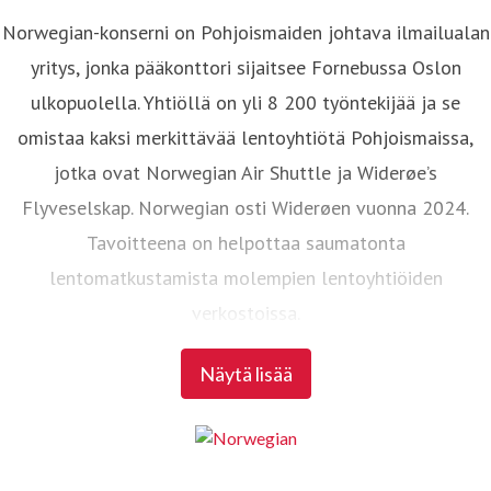
Norwegian-konserni on Pohjoismaiden johtava ilmailualan
yritys, jonka pääkonttori sijaitsee Fornebussa Oslon
ulkopuolella. Yhtiöllä on yli 8 200 työntekijää ja se
omistaa kaksi merkittävää lentoyhtiötä Pohjoismaissa,
jotka ovat Norwegian Air Shuttle ja Widerøe’s
Flyveselskap. Norwegian osti Widerøen vuonna 2024.
Tavoitteena on helpottaa saumatonta
lentomatkustamista molempien lentoyhtiöiden
verkostoissa.
Näytä lisää
Norwegian Air Shuttle on suurin norjalainen lentoyhtiö,
jolla on noin 4 700 työntekijää. Yhtiö tarjoaa laajan
reittiverkoston Pohjoismaiden ja tärkeimpien
eurooppalaisten kohteiden välillä. Vuonna 2024