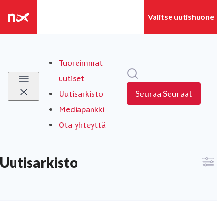
Tuoreimmat
Hae mediapankista
uutiset
Uutisarkisto
(current)
Seuraa
Seuraat
Mediapankki
Ota yhteyttä
Uutisarkisto