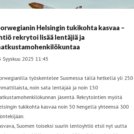
orwegianin Helsingin tukikohta kasvaa –
htiö rekrytoi lisää lentäjiä ja
atkustamohenkilökuntaa
5 Syyskuu 2025 11:45
rwegianilla työskentelee Suomessa tällä hetkellä yli 250
mattilaista, noin sata lentäjää ja noin 150
atkustamohenkilökunnan jäsentä. Rekrytointien myötä
lsingin tukikohta kasvaa noin 50 hengellä yhteensä 300
öntekijään.
svava, Suomen toiseksi suurin lentoyhtiö etsii nyt uutta