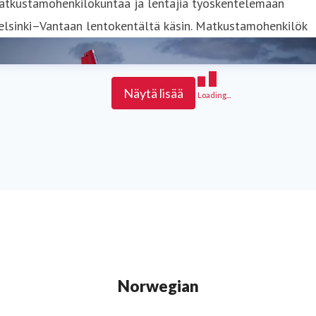
atkustamohenkilökuntaa ja lentäjiä työskentelemään
elsinki–Vantaan lentokentältä käsin. Matkustamohenkilök
Näytä lisää
Loading...
Norwegian