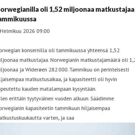
orwegianilla oli 1,52 miljoonaa matkustajaa
ammikuussa
 Helmikuu 2026 09:00
orwegian konsernilla oli tammikuussa yhteensä 1,52
iljoonaa matkustajaa. Norwegianin matkustajamäärä oli 1,
ljoonaa ja Widerøen 282 000. Tammikuu on perinteisesti
ljaisempaa matkustusaikaa, ja kapasiteetti oli hyvin
opeutettu kauden matalampaan kysyntään.
len erittäin tyytyväinen vuoden alkuun. Säädimme
orwegianin kapasiteetin tammikuun hiljaisempaa
tkustuskuukautta varten, ja saa