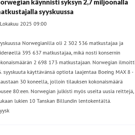
orwegian käynnisti syksyn 2,7 miljoonalla
atkustajalla syyskuussa
 Lokakuu 2025 09:00
yyskuussa Norwegianilla oli 2 302 536 matkustajaa ja
derøellä 395 637 matkustajaa, mikä nosti konsernin
okonaismäärän 2 698 173 matkustajaan. Norwegian ilmoitt
. syyskuuta käyttävänsä optiota laajentaa Boeing MAX 8 -
laustaan 30 koneella, jolloin tilauksen kokonaismäärä
usee 80:een. Norwegian julkisti myös useita uusia reittejä,
kaan lukien 10 Tanskan Billundin lentokentältä.
yysk