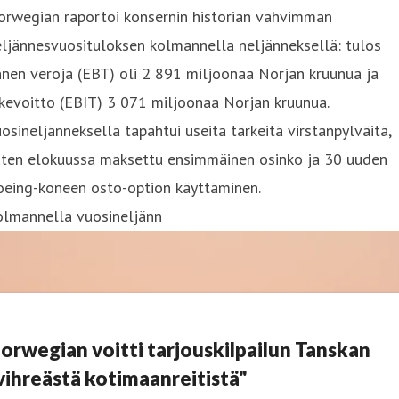
orwegian raportoi konsernin historian vahvimman
ljännesvuosituloksen kolmannella neljänneksellä: tulos
nen veroja (EBT) oli 2 891 miljoonaa Norjan kruunua ja
ikevoitto (EBIT) 3 071 miljoonaa Norjan kruunua.
osineljänneksellä tapahtui useita tärkeitä virstanpylväitä,
uten elokuussa maksettu ensimmäinen osinko ja 30 uuden
oeing-koneen osto-option käyttäminen.
olmannella vuosineljänn
orwegian voitti tarjouskilpailun Tanskan
vihreästä kotimaanreitistä"