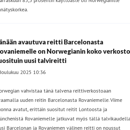
rraskuun 85,5 prosentin käyttöaste oli Norwegianille
nätyskorkea.
änään avautuva reitti Barcelonasta
ovaniemelle on Norwegianin koko verkost
uosituin uusi talvireitti
 Joulukuu 2025 10:36
rwegian vahvistaa tänä talvena reittiverkostoaan
aamalla uuden reitin Barcelonasta Rovaniemelle. Viime
onna avatut, erittäin suositut reitit Lontoosta ja
nchenistä Rovaniemelle jatkuvat myös tällä talvikaudella
si Barcelonan ja Rovaniemen välinen reitti on noussut