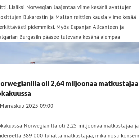
itti. Lisäksi Norwegian laajentaa viime kesänä avattujen
osittujen Bukarestin ja Maltan reittien kausia viime kesää
rkittävästi pidemmiksi. Myös Espanjan Alicanteen ja
ulgarian Burgasiin pääsee tulevana kesänä aiempaa
orwegianilla oli 2,64 miljoonaa matkustajaa
okakuussa
 Marraskuu 2025 09:00
kakuussa Norwegianilla oli 2,25 miljoonaa matkustajaa ja
derøellä 389 000 tuhatta matkustajaa, mikä nosti konsern