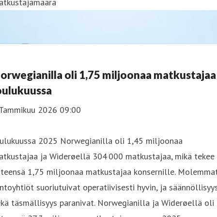
atkustajamäärä
orwegianilla oli 1,75 miljoonaa matkustajaa
oulukuussa
 Tammikuu 2026 09:00
oulukuussa 2025 Norwegianilla oli 1,45 miljoonaa
atkustajaa ja Widerøellä 304 000 matkustajaa, mikä tekee
hteensä 1,75 miljoonaa matkustajaa konsernille. Molemma
ntoyhtiöt suoriutuivat operatiivisesti hyvin, ja säännöllisyy
kä täsmällisyys paranivat. Norwegianilla ja Widerøellä oli