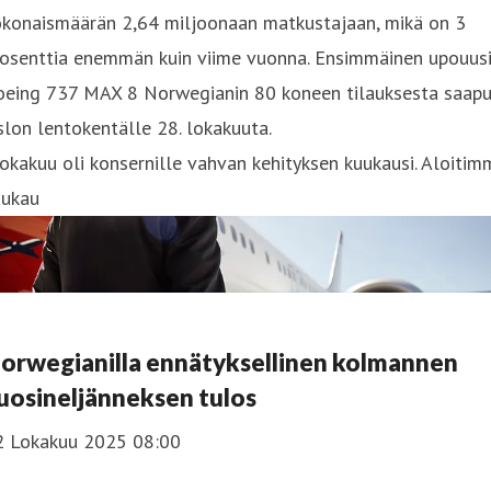
okonaismäärän 2,64 miljoonaan matkustajaan, mikä on 3
rosenttia enemmän kuin viime vuonna. Ensimmäinen upouus
oeing 737 MAX 8 Norwegianin 80 koneen tilauksesta saapu
lon lentokentälle 28. lokakuuta.
okakuu oli konsernille vahvan kehityksen kuukausi. Aloitim
uukau
orwegianilla ennätyksellinen kolmannen
uosineljänneksen tulos
2 Lokakuu 2025 08:00