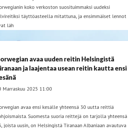
orwegianin koko verkoston suosituimmaksi uudeksi
lvireitiksi täyttöasteella mitattuna, ja ensimmäiset lennot
at läh
orwegian avaa uuden reitin Helsingistä
iranaan ja laajentaa usean reitin kautta ensi
esänä
0 Marraskuu 2025 11:00
rwegian avaa ensi kesälle yhteensä 30 uutta reittiä
hjoismaista. Suomesta suoria reittejä on tarjolla yhteensä
, joista uusin, on Helsingistä Tiranaan Albaniaan avautuva