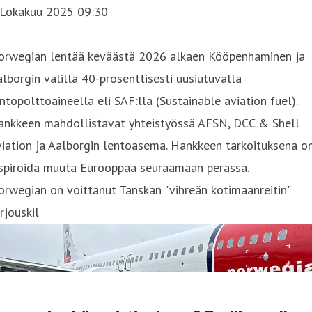
 Lokakuu 2025 09:30
orwegian lentää keväästä 2026 alkaen Kööpenhaminen ja
lborgin välillä 40-prosenttisesti uusiutuvalla
ntopolttoaineella eli SAF:lla (Sustainable aviation fuel).
ankkeen mahdollistavat yhteistyössä AFSN, DCC & Shell
iation ja Aalborgin lentoasema. Hankkeen tarkoituksena o
nspiroida muuta Eurooppaa seuraamaan perässä.
rwegian on voittanut Tanskan "vihreän kotimaanreitin"
rjouskil