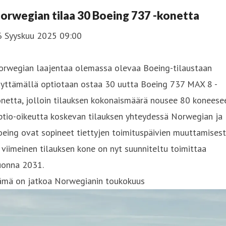
orwegian tilaa 30 Boeing 737 -konetta
6 Syyskuu 2025 09:00
orwegian laajentaa olemassa olevaa Boeing-tilaustaan
äyttämällä optiotaan ostaa 30 uutta Boeing 737 MAX 8 -
netta, jolloin tilauksen kokonaismäärä nousee 80 koneese
ptio-oikeutta koskevan tilauksen yhteydessä Norwegian ja
eing ovat sopineet tiettyjen toimituspäivien muuttamisest
 viimeinen tilauksen kone on nyt suunniteltu toimittaa
uonna 2031.
ämä on jatkoa Norwegianin toukokuus