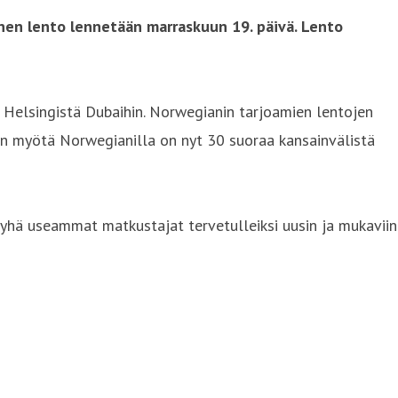
inen lento lennetään marraskuun 19. päivä. Lento
a Helsingistä Dubaihin. Norwegianin tarjoamien lentojen
tin myötä Norwegianilla on nyt 30 suoraa kansainvälistä
 yhä useammat matkustajat tervetulleiksi uusin ja mukaviin