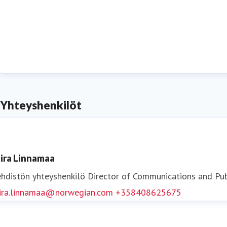
Yhteyshenkilöt
ira Linnamaa
hdistön yhteyshenkilö
Director of Communications and Pub
ira.linnamaa@norwegian.com
+358408625675