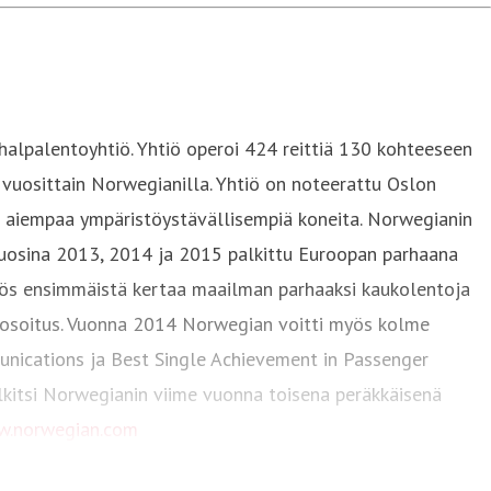
halpalentoyhtiö. Yhtiö operoi 424 reittiä 130 kohteeseen
 vuosittain Norwegianilla. Yhtiö on noteerattu Oslon
ja aiempaa ympäristöystävällisempiä koneita. Norwegianin
 vuosina 2013, 2014 ja 2015 palkittu Euroopan parhaana
yös ensimmäistä kertaa maailman parhaaksi kaukolentoja
ianosoitus. Vuonna 2014 Norwegian voitti myös kolme
munications ja Best Single Achievement in Passenger
alkitsi Norwegianin viime vuonna toisena peräkkäisenä
.norwegian.com