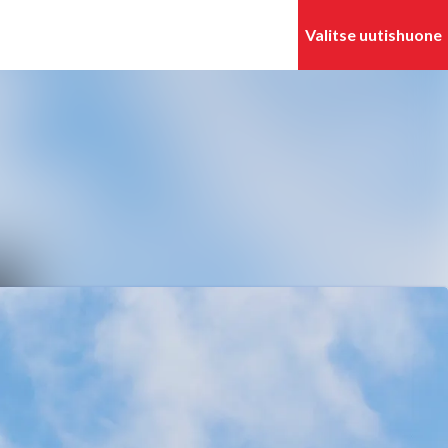
Hae mediapankista
Seuraa
Seuraat