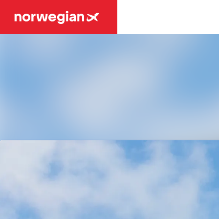
Tuoreimmat uutiset
Uutisarkisto
Mediapankki
Ota yhteyttä