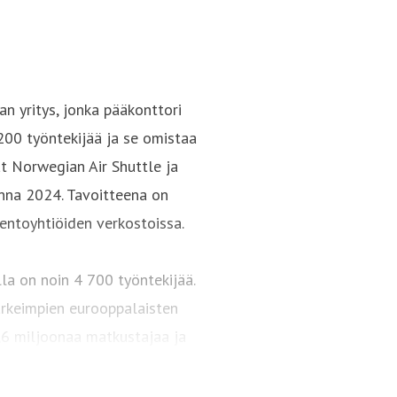
n yritys, jonka pääkonttori
 200 työntekijää ja se omistaa
at Norwegian Air Shuttle ja
nna 2024. Tavoitteena on
ntoyhtiöiden verkostoissa.
lla on noin 4 700 työntekijää.
tärkeimpien eurooppalaisten
2,6 miljoonaa matkustajaa ja
lentokoneen laivastoa.