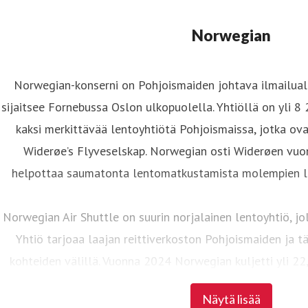
Norwegian
Norwegian-konserni on Pohjoismaiden johtava ilmailuala
sijaitsee Fornebussa Oslon ulkopuolella. Yhtiöllä on yli 8
kaksi merkittävää lentoyhtiötä Pohjoismaissa, jotka ov
Widerøe’s Flyveselskap. Norwegian osti Widerøen vuo
helpottaa saumatonta lentomatkustamista molempien le
Norwegian Air Shuttle on suurin norjalainen lentoyhtiö, jo
Yhtiö tarjoaa laajan reittiverkoston Pohjoismaiden ja 
kohteiden välillä. Vuonna 2024 Norwegian kuljetti yli 2
ylläpiti 86 Boeing 737-800- ja Boeing 737 MAX 8 -
Näytä lisää