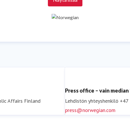
Seuraa meitä
YouTubessa
Seuraa meitä
Facebookissa
Press office – vain media
lic Affairs
Finland
Lehdistön yhteyshenkilö
+47
press@norwegian.com