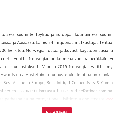
oiseksi suurin lentoyhtiö ja Euroopan kolmanneksi suurin 
lloissa ja Aasiassa. Lähes 24 miljoonaa matkustajaa lentää
 500 henkilöä. Norwegian ottaa jatkuvasti käyttöön uusia 
ain neljä vuotta. Norwegian on kolmena vuonna peräkkäin;
Awards -tunnustuksella. Vuonna 2015 Norwegian valittiin m
ne Awards on arvostetuin ja tunnustetuin ilmailualan kunn
 Best Airline in Europe, Best Inflight Connectivity & Com
linerien liikkuvasta kartasta. Lisäksi AirlineRatings.com p
n parhaana halpalentoyhtiönä. Lisätietoja osoitteesta
www
Näytä lisää