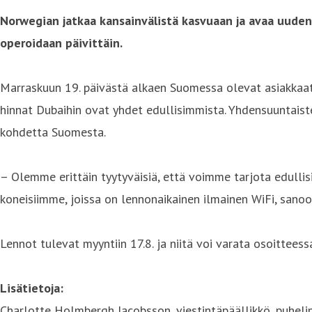
Norwegian jatkaa kansainvälistä kasvuaan ja avaa uuden 
operoidaan päivittäin.
Marraskuun 19. päivästä alkaen Suomessa olevat asiakkaat 
hinnat Dubaihin ovat yhdet edullisimmista. Yhdensuuntaist
kohdetta Suomesta.
– Olemme erittäin tyytyväisiä, että voimme tarjota edullis
koneisiimme, joissa on lennonaikainen ilmainen WiFi, sano
Lennot tulevat myyntiin 17.8. ja niitä voi varata osoitteess
Lisätietoja:
Charlotte Holmbergh Jacobsson, viestintäpäällikkö, puhel