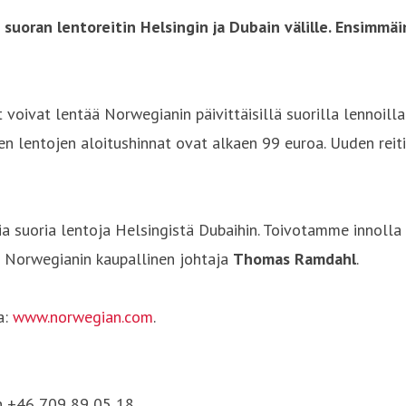
suoran lentoreitin Helsingin ja Dubain välille. Ensimmä
voivat lentää Norwegianin päivittäisillä suorilla lennoill
en lentojen aloitushinnat ovat alkaen 99 euroa. Uuden rei
ia suoria lentoja Helsingistä Dubaihin. Toivotamme innolla
o Norwegianin kaupallinen johtaja
Thomas Ramdahl
.
a:
www.norwegian.com
.
in +46 709 89 05 18