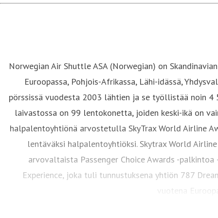
Norwegian Air Shuttle ASA (Norwegian) on Skandinavian t
Euroopassa, Pohjois-Afrikassa, Lähi-idässä, Yhdysva
pörssissä vuodesta 2003 lähtien ja se työllistää noin 4
laivastossa on 99 lentokonetta, joiden keski-ikä on v
halpalentoyhtiönä arvostetulla SkyTrax World Airline 
lentäväksi halpalentoyhtiöksi. Skytrax World Airli
arvovaltaista Passenger Choice Awards -palkintoa –
Experience, joka tuli tunnustuksena yhtiön 787 Dream
vuotena Euroopa