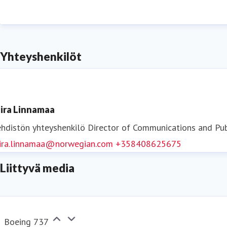
merkittävin on investointi fossiilivapaan lentopoltt
Yhteyshenkilöt
Seura
ira Linnamaa
hdistön yhteyshenkilö
Director of Communications and Pub
ira.linnamaa@norwegian.com
+358408625675
Liittyvä media
Boeing 737