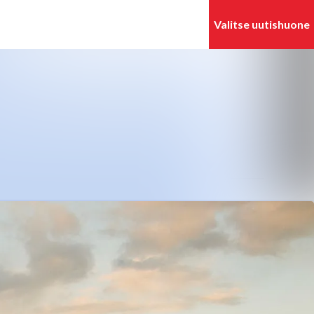
Hae mediapankista
Seuraa
Seuraat