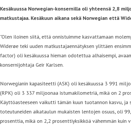
Kesäkuussa Norwegian-konsernilla oli yhteensä 2,8 milj
matkustajaa. Kesäkuun aikana sekä Norwegian että Wide
"Olen iloinen siitä, että onnistuimme kasvattamaan molem
Widerøe teki uuden matkustajaennätyksen ylittäen ensimmä
factor) oli kesäkuussa hieman odotettua alhaisempi, avaam
konsernijohtaja Geir Karlsen.
Norwegianin kapasiteetti (ASK) oli kesäkuussa 3 991 milj
(RPK) oli 3 337 miljoonaa istumakilometriä, mikä on 2 pr
Käyttöasteeseen vaikutti tämän kuun tuotannon kasvu, ja se
toteutuneiden aikataulun mukaisten lentojen osuus, oli 99,3
prosenttia, mikä on 2,2 prosenttiyksikköä vähemmän kuin v