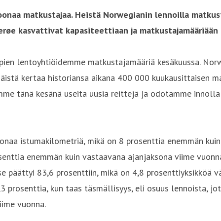
oonaa matkustajaa. Heistä Norwegianin lennoilla matkust
røe kasvattivat kapasiteettiaan ja matkustajamääriään 
pien lentoyhtiöidemme matkustajamääriä kesäkuussa. Norweg
istä kertaa historiansa aikana 400 000 kuukausittaisen ma
me tänä kesänä useita uusia reittejä ja odotamme innolla 
oonaa istumakilometriä, mikä on 8 prosenttia enemmän kui
osenttia enemmän kuin vastaavana ajanjaksona viime vuonn
 päättyi 83,6 prosenttiin, mikä on 4,8 prosenttiyksikköä v
 prosenttia, kun taas täsmällisyys, eli osuus lennoista, jot
iime vuonna.