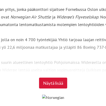
 yritys, jonka pääkonttori sijaitsee Fornebussa Oslon ulkop
a ovat
Norwegian Air Shuttle
ja
Widerøe’s Flyveselskap
. No
aumatonta lentomatkustamista molempien lentoyhtiöiden v
 jolla on noin 4 700 työntekijää. Yhtiö tarjoaa laajan reit
i yli 22,6 miljoonaa matkustajaa ja ylläpiti 86 Boeing 737
 suurin alueellinen lentoyhtiö Pohjoismaissa. Widerøella o
va Widerøe lentää useita valtion sopimusreittejä (julkisen 
 3,8 miljoonaa matkustajaa ja 49 lentokoneen laivasto, jo
Näytä lisää
erøe Ground Handling
tarjoaa maahuolintapalveluja 41 l
vyys ja yhtiö on sitoutunut vähentämään merkittävästi toimi