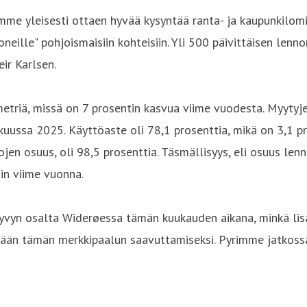
e yleisesti ottaen hyvää kysyntää ranta- ja kaupunkilomi
eille" pohjoismaisiin kohteisiin. Yli 500 päivittäisen len
ir Karlsen.
etriä, missä on 7 prosentin kasvua viime vuodesta. Myytyj
kuussa 2025. Käyttöaste oli 78,1 prosenttia, mikä on 3,1 
en osuus, oli 98,5 prosenttia. Täsmällisyys, eli osuus lenno
in viime vuonna.
kyvyn osalta Widerøessa tämän kuukauden aikana, minkä li
östään tämän merkkipaalun saavuttamiseksi. Pyrimme jatk