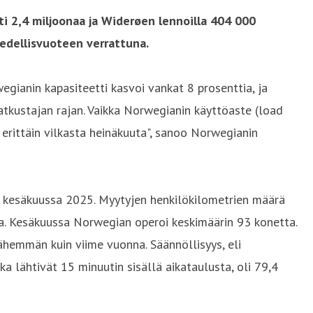
i 2,4 miljoonaa ja Widerøen lennoilla 404 000
edellisvuoteen verrattuna.
ianin kapasiteetti kasvoi vankat 8 prosenttia, ja
tkustajan rajan. Vaikka Norwegianin käyttöaste (load
erittäin vilkasta heinäkuuta", sanoo Norwegianin
n kesäkuussa 2025. Myytyjen henkilökilometrien määrä
a. Kesäkuussa Norwegian operoi keskimäärin 93 konetta.
ähemmän kuin viime vuonna. Säännöllisyys, eli
ka lähtivät 15 minuutin sisällä aikataulusta, oli 79,4