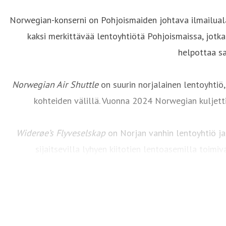
Norwegian-konserni on Pohjoismaiden johtava ilmailualan
kaksi merkittävää lentoyhtiötä Pohjoismaissa, jotk
helpottaa s
Norwegian Air Shuttle
on suurin norjalainen lentoyhtiö,
kohteiden välillä. Vuonna 2024 Norwegian kuljett
Widerøe’s Flyveselskap
on Norjan vanhin lentoyhtiö ja
sijaitsevilla lyhyen kiitotien lentoasemilla toimi
lentoverkoston lisäksi. Vuonna 2024 lentoyhtiöllä oli
E190-E2 -konetta.
Wid
Norwegian-konsernin keskeinen painopistealue on kestä