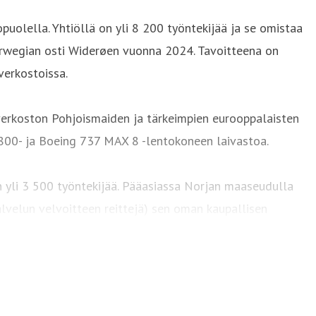
uolella. Yhtiöllä on yli 8 200 työntekijää ja se omistaa
rwegian osti Widerøen vuonna 2024. Tavoitteena on
erkostoissa.
tiverkoston Pohjoismaiden ja tärkeimpien eurooppalaisten
-800- ja Boeing 737 MAX 8 -lentokoneen laivastoa.
n yli 3 500 työntekijää. Pääasiassa Norjan maaseudulla
palvelun velvoitteen reittejä) sen oman kaupallisen
ssa oli 46 Bombardier Dash 8 -konetta ja kolme Embraer
entoasemalla Norjassa.
ntojensa hiilidioksidipäästöjä. Lukuisista aloitteista