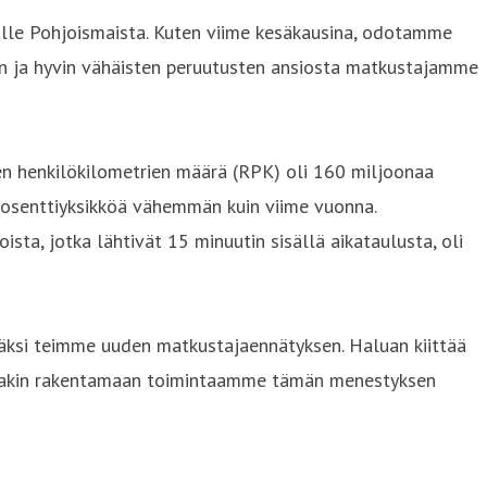
lle Pohjoismaista. Kuten viime kesäkausina, odotamme
non ja hyvin vähäisten peruutusten ansiosta matkustajamme
en henkilökilometrien määrä (RPK) oli 160 miljoonaa
prosenttiyksikköä vähemmän kuin viime vuonna.
ista, jotka lähtivät 15 minuutin sisällä aikataulusta, oli
säksi teimme uuden matkustajaennätyksen. Haluan kiittää
ossakin rakentamaan toimintaamme tämän menestyksen