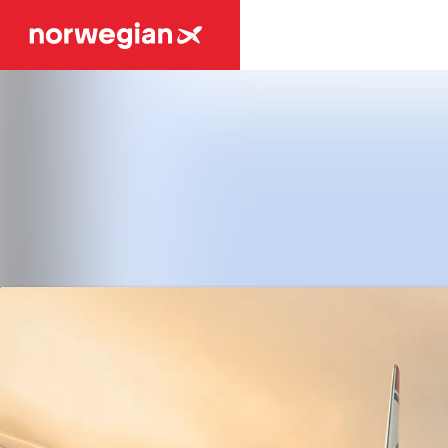
Tuoreimmat uutiset
Uutisarkisto
Mediapankki
Ota yhteyttä