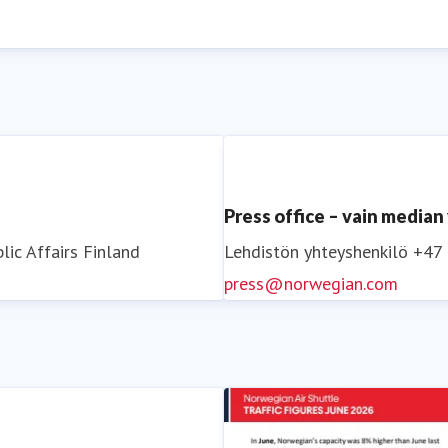
oaineen (SAF) tuotantoon ja käyttöön. Norwegian pyrkii olem
aktiivisesti ilmailualan muutokseen.
Lisätietoja osoitteessa
www.norwegian.com
a Norwegiania:
Facebook
,
Twitter
,
Instagram
,
LinkedIn
ja
Yo
Press office – vain media
lic Affairs
Finland
Lehdistön yhteyshenkilö
+47
press@norwegian.com