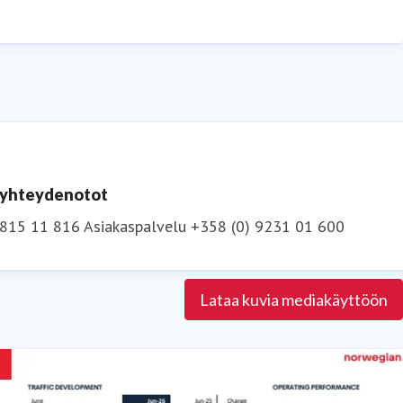
aan kestävä valinta matkustajilleen. Yhtiö osallistuu
uTube
.
n yhteydenotot
 815 11 816
Asiakaspalvelu +358 (0) 9231 01 600
Lataa kuvia mediakäyttöön