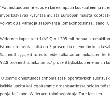
"Valmistaudumme vuoden kiireisimpään kuukauteen ja näemm
myös kasvavaa kysyntää muista Euroopan maista "coolcation
voivat olla varmoja saapuvansa lomakohteisiinsa," sanoi Ge
Widerøen kapasiteetti (ASK) oli 205 miljoonaa istumakilom
istumakilometriä, mikä on 3 prosenttia enemmän kuin kesä
Säännöllisyys, eli toteutuneiden aikataulun mukaisten lentoj
92,8 prosenttia, mikä on 3,7 prosenttiyksikköä enemmän ku
"Olemme onnistuneet erinomaisesti operatiivisen suoritus
kaikkia upeita kollegoitamme organisaatiossa heidän ty
pohjalle," sanoi Widerøen toimitusjohtaja Tore Jenssen.