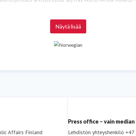
Lisätietoja osoitteessa
www.norwegian.com
Näytä lisää
a Norwegiania:
Facebook
,
Twitter
,
Instagram
,
LinkedIn
ja
Yo
Press office – vain media
lic Affairs
Finland
Lehdistön yhteyshenkilö
+47