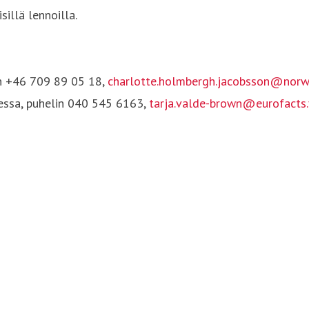
illä lennoilla.
in +46 709 89 05 18,
charlotte.holmbergh.jacobsson@norw
essa, puhelin 040 545 6163,
tarja.valde-brown@eurofacts.