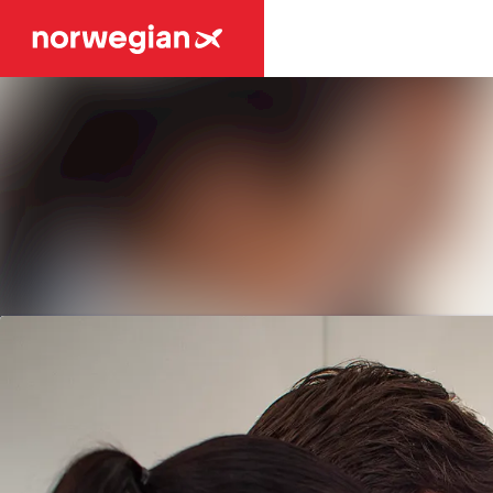
Tuoreimmat uutiset
Uutisarkisto
Mediapankki
Ota yhteyttä