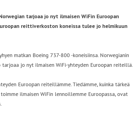
orwegian tarjoaa jo nyt ilmaisen WiFin Euroopan
 Euroopan reittiverkoston koneissa tulee jo helmikuun
lyhyen matkan Boeing 737-800 -koneisiinsa. Norwegianin
 tarjoaa jo nyt ilmaisen WiFi-yhteyden Euroopan reiteillä.
hteyden Euroopan reiteillämme. Tiedämme, kuinka tärkeä
1 toimme ilmaisen WiFin lennoillemme Euroopassa, ovat
s
.