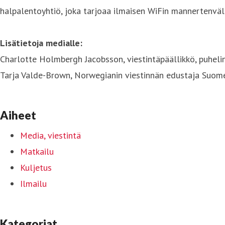
halpalentoyhtiö, joka tarjoaa ilmaisen WiFin mannertenvälis
Lisätietoja medialle:
Charlotte Holmbergh Jacobsson, viestintäpäällikkö, puhel
Tarja Valde-Brown, Norwegianin viestinnän edustaja Suom
Aiheet
Media, viestintä
Matkailu
Kuljetus
Ilmailu
Kategoriat