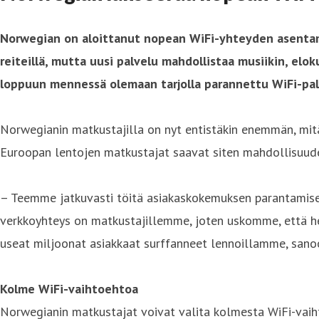
Norwegian on aloittanut nopean WiFi-yhteyden asentami
reiteillä, mutta uusi palvelu mahdollistaa musiikin, elo
loppuun mennessä olemaan tarjolla parannettu WiFi-pal
Norwegianin matkustajilla on nyt entistäkin enemmän, mi
Euroopan lentojen matkustajat saavat siten mahdollisuuden s
– Teemme jatkuvasti töitä asiakaskokemuksen parantamise
verkkoyhteys on matkustajillemme, joten uskomme, että he
useat miljoonat asiakkaat surffanneet lennoillamme, sano
Kolme WiFi-vaihtoehtoa
Norwegianin matkustajat voivat valita kolmesta WiFi-vai