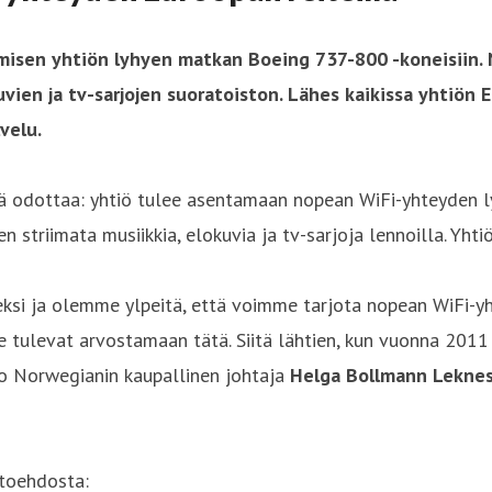
sen yhtiön lyhyen matkan Boeing 737-800 -koneisiin. N
kuvien ja tv-sarjojen suoratoiston. Lähes kaikissa yhtiön
velu.
tä odottaa: yhtiö tulee asentamaan nopean WiFi-yhteyden 
triimata musiikkia, elokuvia ja tv-sarjoja lennoilla. Yhtiö
ksi ja olemme ylpeitä, että voimme tarjota nopean WiFi-y
 tulevat arvostamaan tätä. Siitä lähtien, kun vuonna 201
o Norwegianin kaupallinen johtaja
Helga Bollmann Lekne
htoehdosta: