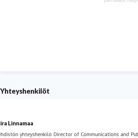
Seura
Yhteyshenkilöt
ira Linnamaa
hdistön yhteyshenkilö
Director of Communications and Pub