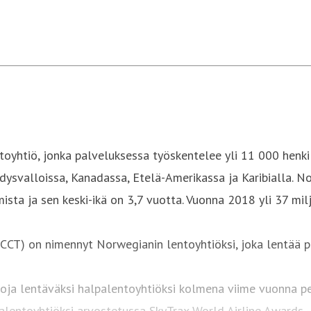
yhtiö, jonka palveluksessa työskentelee yli 11 000 henkilöä
hdysvalloissa, Kanadassa, Etelä-Amerikassa ja Karibialla. 
sta ja sen keski-ikä on 3,7 vuotta. Vuonna 2018 yli 37 mi
ICCT) on nimennyt Norwegianin lentoyhtiöksi, joka lentää po
oja lentäväksi halpalentoyhtiöksi kolmena viime vuonna pe
alentoyhtiöksi arvostetussa SkyTrax World Airline Awards 