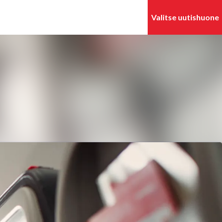
Hae mediapankista
Seuraa
Seuraat