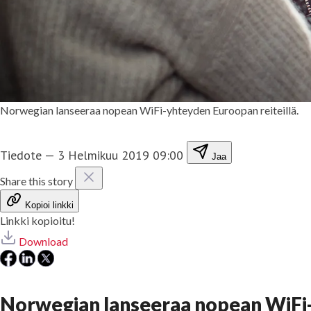
Norwegian lanseeraa nopean WiFi-yhteyden Euroopan reiteillä.
Tiedote
—
3 Helmikuu 2019 09:00
Jaa
Share this story
Kopioi linkki
Linkki kopioitu!
Download
Norwegian lanseeraa nopean WiFi-