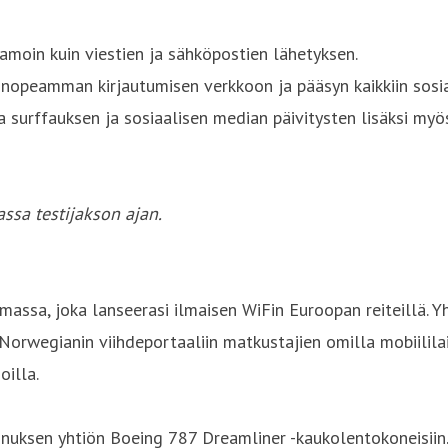
amoin kuin viestien ja sähköpostien lähetyksen.
nopeamman kirjautumisen verkkoon ja pääsyn kaikkiin sosi
rffauksen ja sosiaalisen median päivitysten lisäksi myös m
assa testijakson ajan.
ssa, joka lanseerasi ilmaisen WiFin Euroopan reiteillä. 
 Norwegianin viihdeportaaliin matkustajien omilla mobiilil
oilla.
nuksen yhtiön Boeing 787 Dreamliner -kaukolentokoneisiin