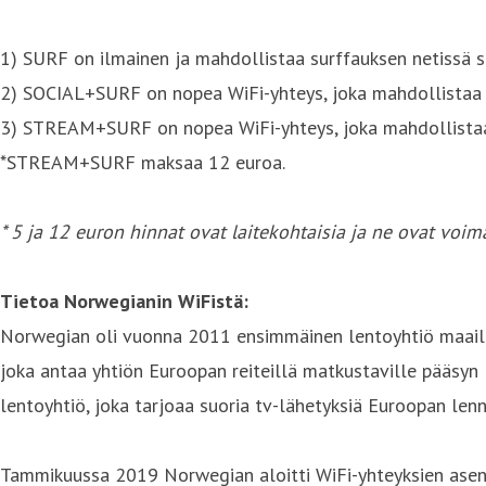
1) SURF on ilmainen ja mahdollistaa surffauksen netissä s
2) SOCIAL+SURF on nopea WiFi-yhteys, joka mahdollistaa 
3) STREAM+SURF on nopea WiFi-yhteys, joka mahdollistaa su
*STREAM+SURF maksaa 12 euroa.
* 5 ja 12 euron hinnat ovat laitekohtaisia ja ne ovat voim
Tietoa Norwegianin WiFistä:
Norwegian oli vuonna 2011 ensimmäinen lentoyhtiö maailma
joka antaa yhtiön Euroopan reiteillä matkustaville pääsyn
lentoyhtiö, joka tarjoaa suoria tv-lähetyksiä Euroopan lenn
Tammikuussa 2019 Norwegian aloitti WiFi-yhteyksien asen