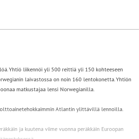
. Yhtiö liikennöi yli 500 reittiä yli 150 kohteeseen
Norwegianin laivastossa on noin 160 lentokonetta. Yhtiön
ljoonaa matkustajaa lensi Norwegianilla.
lttoainetehokkaimmin Atlantin ylittävillä lennoilla.
räkkäin ja kuutena viime vuonna peräkkäin Euroopan
-äänestyksessä.