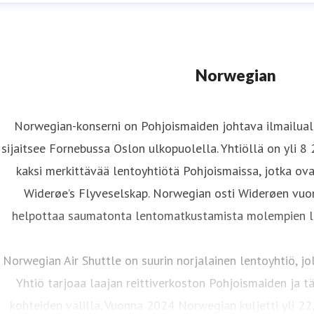
Norwegian
Norwegian-konserni on Pohjoismaiden johtava ilmailuala
sijaitsee Fornebussa Oslon ulkopuolella. Yhtiöllä on yli 8
kaksi merkittävää lentoyhtiötä Pohjoismaissa, jotka ov
Widerøe’s Flyveselskap. Norwegian osti Widerøen vuo
helpottaa saumatonta lentomatkustamista molempien le
Norwegian Air Shuttle on suurin norjalainen lentoyhtiö, jo
Yhtiö tarjoaa laajan reittiverkoston Pohjoismaiden ja 
kohteiden välillä. Vuonna 2024 Norwegian kuljetti yli 2