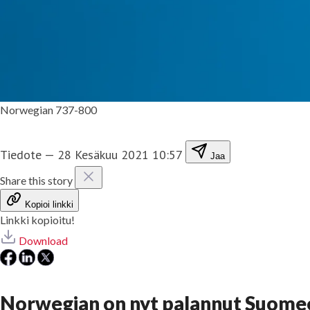
Norwegian 737-800
Tiedote
—
28 Kesäkuu 2021 10:57
Jaa
Share this story
Kopioi linkki
Linkki kopioitu!
Download
Norwegian on nyt palannut Suome