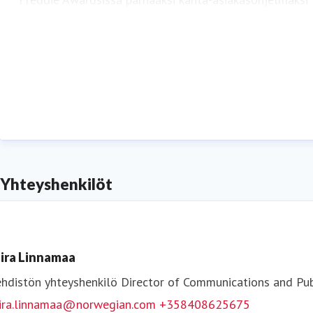
Seura
Yhteyshenkilöt
ira Linnamaa
hdistön yhteyshenkilö
Director of Communications and Pub
ira.linnamaa@norwegian.com
+358408625675