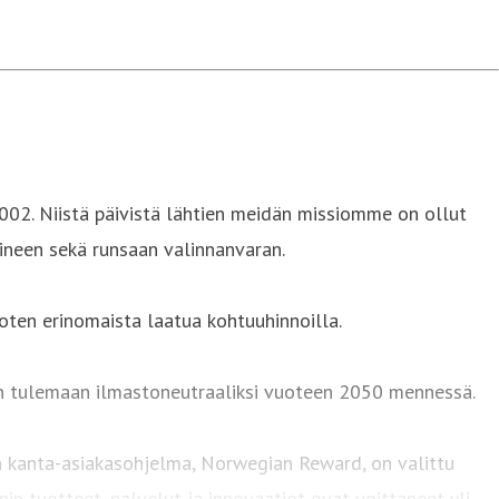
002. Niistä päivistä lähtien meidän missiomme on ollut
tineen sekä runsaan valinnanvaran.
oten erinomaista laatua kohtuuhinnoilla.
ten tulemaan ilmastoneutraaliksi vuoteen 2050 mennessä.
n kanta-asiakasohjelma, Norwegian Reward, on valittu
n tuotteet, palvelut ja innovaatiot ovat voittaneet yli