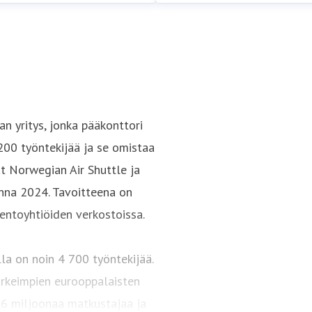
n yritys, jonka pääkonttori
 200 työntekijää ja se omistaa
at Norwegian Air Shuttle ja
nna 2024. Tavoitteena on
ntoyhtiöiden verkostoissa.
lla on noin 4 700 työntekijää.
tärkeimpien eurooppalaisten
2,6 miljoonaa matkustajaa ja