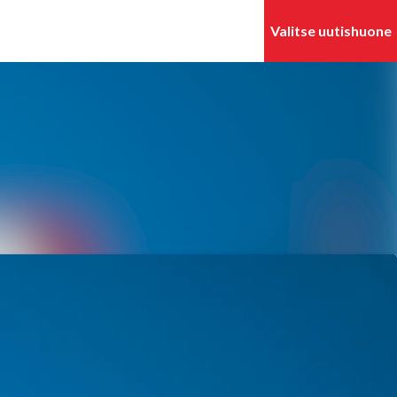
Hae mediapankista
Seuraa
Seuraat