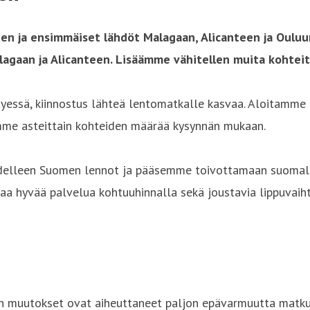
 ja ensimmäiset lähdöt Malagaan, Alicanteen ja Ouluun 
agaan ja Alicanteen. Lisäämme vähitellen muita kohtei
tyessä, kiinnostus lähteä lentomatkalle kasvaa. Aloitamme
mme asteittain kohteiden määrää kysynnän mukaan.
t uudelleen Suomen lennot ja pääsemme toivottamaan suoma
a hyvää palvelua kohtuuhinnalla sekä joustavia lippuvaiht
n muutokset ovat aiheuttaneet paljon epävarmuutta matkus