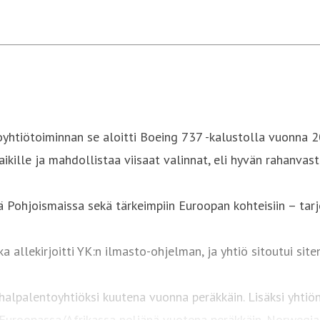
htiötoiminnan se aloitti Boeing 737 -kalustolla vuonna 2
aikille ja mahdollistaa viisaat valinnat, eli hyvän rahanvas
 Pohjoismaissa sekä tärkeimpiin Euroopan kohteisiin – tarj
 allekirjoitti YK:n ilmasto-ohjelman, ja yhtiö sitoutui si
halpalentoyhtiöksi kuutena vuonna peräkkäin. Lisäksi yhtiö
uroopassa/Afrikassa neljänä vuotena peräkkäin. Norwegiani