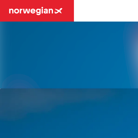
Tuoreimmat uutiset
Uutisarkisto
Mediapankki
Ota yhteyttä