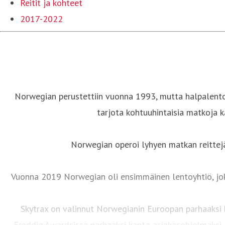
Reitit ja kohteet
2017-2022
Norwegian perustettiin vuonna 1993, mutta halpalentoy
tarjota kohtuuhintaisia matkoja k
Norwegian operoi lyhyen matkan reittejä
Vuonna 2019 Norwegian oli ensimmäinen lentoyhtiö, joka
Skytrax on valinnut Norwegianin Euroopan parhaaksi 
Freddie Awardsissa parhaaksi kanta-asiakasohjelmaksi E