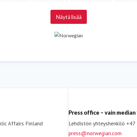
55 palkintoa vuodesta 2012 lähtien.
Näytä lisää
Lisätietoja osoitteessa
www.norwegian.com
a Norwegiania:
Facebook
,
Twitter
,
Instagram
,
LinkedIn
ja
Yo
Press office – vain media
lic Affairs
Finland
Lehdistön yhteyshenkilö
+47
press@norwegian.com