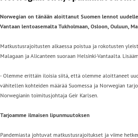
Norwegian on tänään aloittanut Suomen lennot uudelleen
Vantaan lentoasemalta Tukholmaan, Osloon, Ouluun, Mal
Matkustusrajoitusten alkaessa poistua ja rokotusten yleis
Malagaan ja Alicanteen suoraan Helsinki-Vantaalta. Lisää
- Olemme erittäin iloisia siitä, että olemme aloittanee
vähitellen kohteiden määrää Suomessa ja Norwegian tarjoa
Norwegianin toimitusjohtaja Geir Karlsen.
Tarjoamme ilmaisen lipunmuutoksen
Pandemiasta johtuvat matkustusrajoitukset ja viime hetke