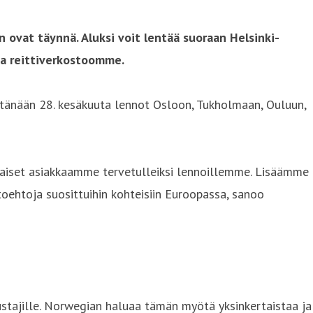
ovat täynnä. Aluksi voit lentää suoraan Helsinki-
ta reittiverkostoomme.
 tänään 28. kesäkuuta lennot Osloon, Tukholmaan, Ouluun,
laiset asiakkaamme tervetulleiksi lennoillemme. Lisäämme
oehtoja suosittuihin kohteisiin Euroopassa, sanoo
tajille. Norwegian haluaa tämän myötä yksinkertaistaa ja