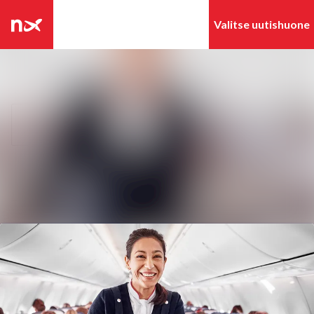
Tuoreimmat
Hae mediapankista
uutiset
Uutisarkisto
Seuraa
Seuraat
Mediapankki
Ota yhteyttä