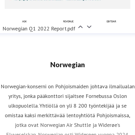
Norwegian Q1 2022 Report.pdf
Norwegian
Norwegian-konserni on Pohjoismaiden johtava ilmailualan
yritys, jonka pääkonttori sijaitsee Fornebussa Oslon
ulkopuolella. Yhtiöllä on yli 8 200 työntekijää ja se
omistaa kaksi merkittävää lentoyhtiötä Pohjoismaissa,
jotka ovat Norwegian Air Shuttle ja Widerøe’s
Flyveselskap. Norwegian osti Widerøen vuonna 2024.