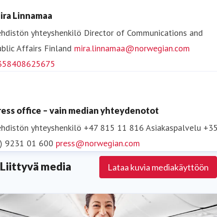
asiakasohjelmaksi Euroopassa/Afrikassa neljänä
ira Linnamaa
vuotena peräkkäin. Norwegianin tuotteet, palvelut ja
hdistön yhteyshenkilö
Director of Communications and
innovaatiot ovat voittaneet yli 55 palkintoa vuodesta
blic Affairs
Finland
mira.linnamaa@norwegian.com
2012 lähtien.
358408625675
Lisätietoja osoitteessa
www.norwegian.com
ress office – vain median yhteydenotot
Seuraa Norwegiania:
Facebook
,
Twitter
,
Instagram
,
hdistön yhteyshenkilö
+47 815 11 816
Asiakaspalvelu +3
LinkedIn
ja
YouTube
.
0) 9231 01 600
press@norwegian.com
Liittyvä media
Lataa kuvia mediakäyttöön