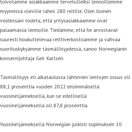
toivotamme asiakkaamme tervetulleiksi lennoillemme
myynnissä oleville lähes 280 reitille. Olen iloinen
voidessani todeta, että yritysasiakkaamme ovat
palaamassa lennoille. Tiedämme, että he arvostavat
suuresti houkuttelevaa reittiverkostoamme ja vahvaa
suorituskykyämme täsmällisyydessä, sanoo Norwegianin
konsernijohtaja Geir Karlsen.
Täsmällisyys eli aikataulussa lähtevien lentojen osuus oli
88,1 prosenttia vuoden 2022 ensimmäisellä
vuosineljänneksellä, kun se edellisellä
vuosineljänneksellä oli 87,8 prosenttia.
Vuosineljänneksellä Norwegian julkisti sopimuksen 10