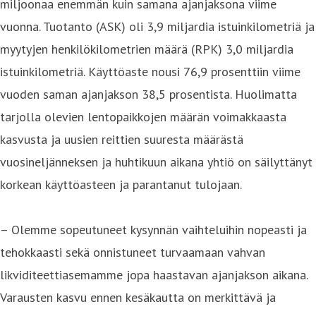
miljoonaa enemmän kuin samana ajanjaksona viime
vuonna. Tuotanto (ASK) oli 3,9 miljardia istuinkilometriä ja
myytyjen henkilökilometrien määrä (RPK) 3,0 miljardia
istuinkilometriä. Käyttöaste nousi 76,9 prosenttiin viime
vuoden saman ajanjakson 38,5 prosentista. Huolimatta
tarjolla olevien lentopaikkojen määrän voimakkaasta
kasvusta ja uusien reittien suuresta määrästä
vuosineljänneksen ja huhtikuun aikana yhtiö on säilyttänyt
korkean käyttöasteen ja parantanut tulojaan.
– Olemme sopeutuneet kysynnän vaihteluihin nopeasti ja
tehokkaasti sekä onnistuneet turvaamaan vahvan
likviditeettiasemamme jopa haastavan ajanjakson aikana.
Varausten kasvu ennen kesäkautta on merkittävä ja