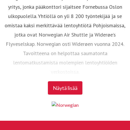
yritys, jonka pääkonttori sijaitsee Fornebussa Oslon
ulkopuolella. Yhtiöllä on yli 8 200 työntekijää ja se
omistaa kaksi merkittävää lentoyhtiötä Pohjoismaissa,
jotka ovat Norwegian Air Shuttle ja Widerøe’s
Flyveselskap. Norwegian osti Widerøen vuonna 2024.
Tavoitteena on helpottaa saumatonta
lentomatkustamista molempien lentoyhtiöiden
verkostoissa.
Näytä lisää
Norwegian Air Shuttle on suurin norjalainen lentoyhtiö,
jolla on noin 4 700 työntekijää. Yhtiö tarjoaa laajan
reittiverkoston Pohjoismaiden ja tärkeimpien
eurooppalaisten kohteiden välillä. Vuonna 2024
Norwegian kuljetti yli 22,6 miljoonaa matkustajaa ja