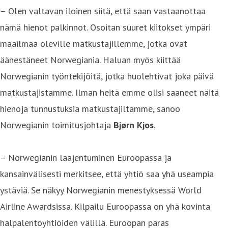
– Olen valtavan iloinen siitä, että saan vastaanottaa
nämä hienot palkinnot. Osoitan suuret kiitokset ympäri
maailmaa oleville matkustajillemme, jotka ovat
äänestäneet Norwegiania. Haluan myös kiittää
Norwegianin työntekijöitä, jotka huolehtivat joka päivä
matkustajistamme. Ilman heitä emme olisi saaneet näitä
hienoja tunnustuksia matkustajiltamme, sanoo
Norwegianin toimitusjohtaja
Bjørn Kjos
.
– Norwegianin laajentuminen Euroopassa ja
kansainvälisesti merkitsee, että yhtiö saa yhä useampia
ystäviä. Se näkyy Norwegianin menestyksessä World
Airline Awardsissa. Kilpailu Euroopassa on yhä kovinta
halpalentoyhtiöiden välillä. Euroopan paras