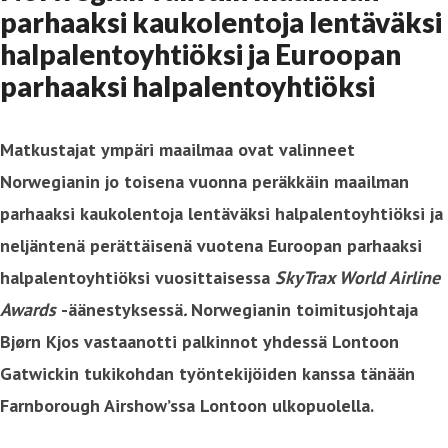
parhaaksi kaukolentoja lentäväksi
halpalentoyhtiöksi ja Euroopan
parhaaksi halpalentoyhtiöksi
Matkustajat ympäri maailmaa ovat valinneet
Norwegianin jo toisena vuonna peräkkäin maailman
parhaaksi kaukolentoja lentäväksi halpalentoyhtiöksi ja
neljäntenä perättäisenä vuotena Euroopan parhaaksi
halpalentoyhtiöksi vuosittaisessa
SkyTrax World Airline
Awards
-äänestyksessä
.
Norwegianin toimitusjohtaja
Bjørn Kjos vastaanotti palkinnot yhdessä Lontoon
Gatwickin tukikohdan työntekijöiden kanssa tänään
Farnborough Airshow’ssa Lontoon ulkopuolella.