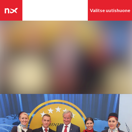
Tuoreimmat
Hae mediapankista
uutiset
Uutisarkisto
Seuraa
Seuraat
Mediapankki
Ota yhteyttä