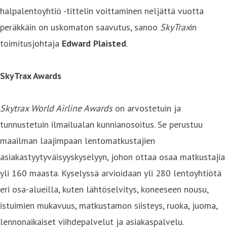
halpalentoyhtiö -tittelin voittaminen neljättä vuotta
peräkkäin on uskomaton saavutus, sanoo
SkyTrax
in
toimitusjohtaja
Edward Plaisted
.
SkyTrax Awards
Skytrax World Airline Awards
on arvostetuin ja
tunnustetuin ilmailualan kunnianosoitus. Se perustuu
maailman laajimpaan lentomatkustajien
asiakastyytyväisyyskyselyyn, johon ottaa osaa matkustajia
yli 160 maasta. Kyselyssä arvioidaan yli 280 lentoyhtiötä
eri osa-alueilla, kuten lähtöselvitys, koneeseen nousu,
istuimien mukavuus, matkustamon siisteys, ruoka, juoma,
lennonaikaiset viihdepalvelut ja asiakaspalvelu.