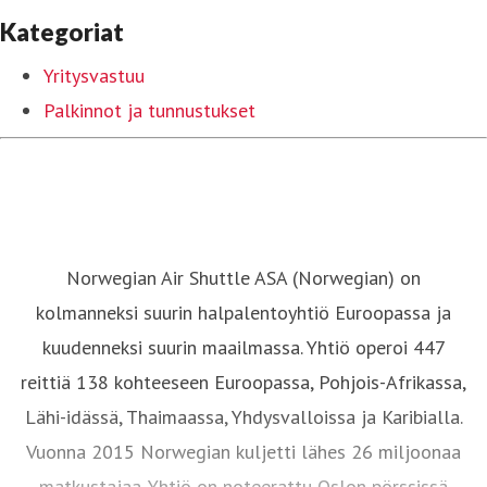
Kategoriat
Yritysvastuu
Palkinnot ja tunnustukset
Norwegian Air Shuttle ASA (Norwegian) on
kolmanneksi suurin halpalentoyhtiö Euroopassa ja
kuudenneksi suurin maailmassa. Yhtiö operoi 447
reittiä 138 kohteeseen Euroopassa, Pohjois-Afrikassa,
Lähi-idässä, Thaimaassa, Yhdysvalloissa ja Karibialla.
Vuonna 2015 Norwegian kuljetti lähes 26 miljoonaa
matkustajaa. Yhtiö on noteerattu Oslon pörssissä