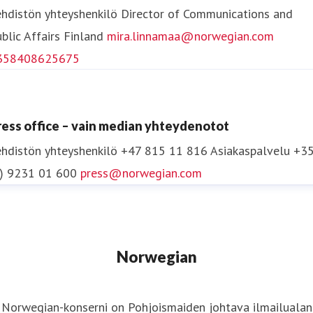
hdistön yhteyshenkilö
Director of Communications and
lentoyhtiötä ympäri maailmaa. Vuonna 2015 The
blic Affairs
Finland
mira.linnamaa@norwegian.com
International Council on Clean Transportation (ICCT)
358408625675
arvioi Norwegianin polttoainetehokkaimmaksi ja
ympäristöystävällisimmäksi lentoyhtiöksi Atlantin
ylittävillä lennoilla. Lisätietoja osoitteesta
ress office – vain median yhteydenotot
www.norwegian.com
hdistön yhteyshenkilö
+47 815 11 816
Asiakaspalvelu +3
0) 9231 01 600
press@norwegian.com
Seuraa meitä
YouTubessa
Seuraa meitä
Facebookissa
Norwegian
Norwegian-konserni on Pohjoismaiden johtava ilmailualan