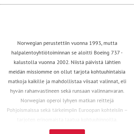
Norwegian perustettiin vuonna 1993, mutta
halpalentoyhtiötoiminnan se aloitti Boeing 737 -
kalustolla vuonna 2002. Niistä päivistä lähtien
meidän missiomme on ollut tarjota kohtuuhintaisia
matkoja kaikille ja mahdollistaa viisaat valinnat, eli
hyvän rahanvastineen sekä runsaan valinnanvaran.
Norwegian operoi lyhyen matkan reittejä
Pohjoismaissa sekä tärkeimpiin Euroopan kohteisiin –
tarjoten erinomaista laatua kohtuuhinnoilla.