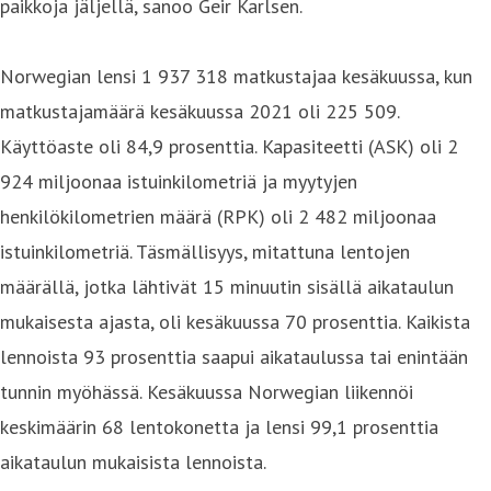
paikkoja jäljellä, sanoo Geir Karlsen.
Norwegian lensi 1 937 318 matkustajaa kesäkuussa, kun
matkustajamäärä kesäkuussa 2021 oli 225 509.
Käyttöaste oli 84,9 prosenttia. Kapasiteetti (ASK) oli 2
924 miljoonaa istuinkilometriä ja myytyjen
henkilökilometrien määrä (RPK) oli 2 482 miljoonaa
istuinkilometriä. Täsmällisyys, mitattuna lentojen
määrällä, jotka lähtivät 15 minuutin sisällä aikataulun
mukaisesta ajasta, oli kesäkuussa 70 prosenttia. Kaikista
lennoista 93 prosenttia saapui aikataulussa tai enintään
tunnin myöhässä. Kesäkuussa Norwegian liikennöi
keskimäärin 68 lentokonetta ja lensi 99,1 prosenttia
aikataulun mukaisista lennoista.