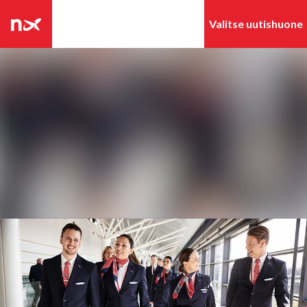
Tuoreimmat
Hae mediapankista
uutiset
Uutisarkisto
Seuraa
Seuraat
Mediapankki
Ota yhteyttä