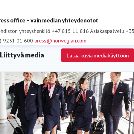
Lisätietoja osoitteessa
www.norwegian.com
ress office – vain median yhteydenotot
Seuraa Norwegiania:
Facebook
,
Twitter
,
Instagram
,
hdistön yhteyshenkilö
+47 815 11 816
Asiakaspalvelu +3
LinkedIn
ja
YouTube
.
0) 9231 01 600
press@norwegian.com
Liittyvä media
Lataa kuvia mediakäyttöön