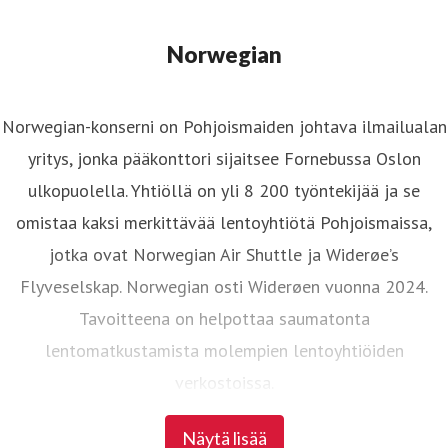
Norwegian
Norwegian-konserni on Pohjoismaiden johtava ilmailualan
yritys, jonka pääkonttori sijaitsee Fornebussa Oslon
ulkopuolella. Yhtiöllä on yli 8 200 työntekijää ja se
omistaa kaksi merkittävää lentoyhtiötä Pohjoismaissa,
jotka ovat Norwegian Air Shuttle ja Widerøe’s
Flyveselskap. Norwegian osti Widerøen vuonna 2024.
Tavoitteena on helpottaa saumatonta
lentomatkustamista molempien lentoyhtiöiden
verkostoissa.
Näytä lisää
Norwegian Air Shuttle on suurin norjalainen lentoyhtiö,