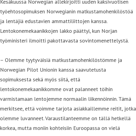
Kesäkuussa Norwegian allekirjoitti uuden kaksivuotisen
työehtosopimuksen Norwegianin matkustamohenkilöstöä
ja lentäjiä edustavien ammattiliittojen kanssa.
Lentokonemekaanikkojen lakko päättyi, kun Norjan
työministeri ilmoitti pakottavasta sovintomenettelystä.
– Olemme tyytyväisiä matkustamohenkilöstömme ja
Norwegian Pilot Unionin kanssa saavutetusta
sopimuksesta sekä myös siitä, että
lentokonemekaanikkomme ovat palanneet töihin
varmistamaan lentojemme normaalin liikennöinnin. Tämä
merkitsee, että voimme tarjota asiakkaillemme reitit, jotka
olemme luvanneet. Varaustilanteemme on tällä hetkellä
korkea, mutta moniin kohteisiin Euroopassa on vielä