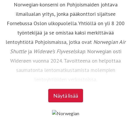
Norwegian-konserni on Pohjoismaiden johtava
ilmailualan yritys, jonka pääkonttori sijaitsee
Fornebussa Oslon ulkopuolella. Yhtiöllä on yli 8 200
työntekijää ja se omistaa kaksi merkittävää
lentoyhtiötä Pohjoismaissa, jotka ovat
Norwegian Air
Shuttle
ja
Widerøe’s Flyveselskap
. Norwegian osti
Widerøen vuonna 2024. Tavoitteena on helpottaa
saumatonta lentomatkustamista molempien
lentoyhtiöiden verkostoissa.
Näytä lisää
Norwegian Air Shuttle
on suurin norjalainen
lentoyhtiö, jolla on noin 4 700 työntekijää. Yhtiö
tarjoaa laajan reittiverkoston Pohjoismaiden ja
tärkeimpien eurooppalaisten kohteiden välillä. Vuonna