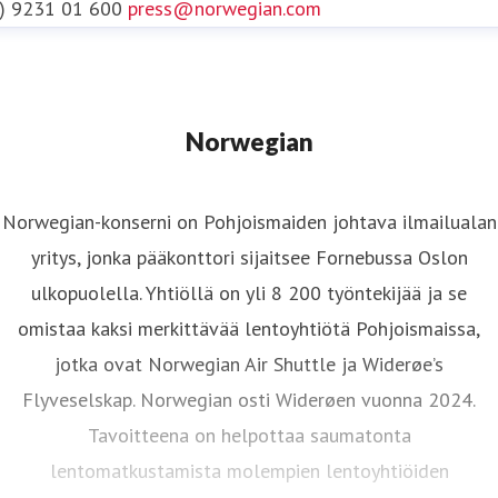
0) 9231 01 600
press@norwegian.com
E2 -konetta.
Widerøe Ground Handling
tarjoaa
maahuolintapalveluja 41 lentoasemalla Norjassa.
Norwegian-konsernin keskeinen painopistealue on
Norwegian
kestävyys ja yhtiö on sitoutunut vähentämään
merkittävästi toimintojensa hiilidioksidipäästöjä.
Norwegian-konserni on Pohjoismaiden johtava ilmailualan
Lukuisista aloitteista merkittävin on investointi
yritys, jonka pääkonttori sijaitsee Fornebussa Oslon
fossiilivapaan lentopolttoaineen (SAF) tuotantoon ja
ulkopuolella. Yhtiöllä on yli 8 200 työntekijää ja se
käyttöön. Norwegian pyrkii olemaan kestävä valinta
omistaa kaksi merkittävää lentoyhtiötä Pohjoismaissa,
matkustajilleen. Yhtiö osallistuu aktiivisesti
jotka ovat Norwegian Air Shuttle ja Widerøe’s
ilmailualan muutokseen.
Flyveselskap. Norwegian osti Widerøen vuonna 2024.
Tavoitteena on helpottaa saumatonta
Lisätietoja osoitteessa
www.norwegian.com
lentomatkustamista molempien lentoyhtiöiden