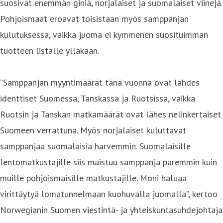
suosivat enemmän giniä, norjalaiset ja suomalaiset viinejä.
Pohjoismaat eroavat toisistaan myös samppanjan
kulutuksessa, vaikka juoma ei kymmenen suosituimman
tuotteen listalle ylläkään.
”Samppanjan myyntimäärät tänä vuonna ovat lähdes
identtiset Suomessa, Tanskassa ja Ruotsissa, vaikka
Ruotsin ja Tanskan matkamäärät ovat lähes nelinkertaiset
Suomeen verrattuna. Myös norjalaiset kuluttavat
samppanjaa suomalaisia harvemmin. Suomalaisille
lentomatkustajille siis maistuu samppanja paremmin kuin
muille pohjoismaisille matkustajille. Moni haluaa
virittäytyä lomatunnelmaan kuohuvalla juomalla”, kertoo
Norwegianin Suomen viestintä- ja yhteiskuntasuhdejohtaja