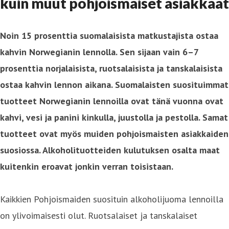
kuin muut pohjoismaiset asiakkaat
Noin 15 prosenttia suomalaisista matkustajista ostaa
kahvin Norwegianin lennolla. Sen sijaan vain 6–7
prosenttia norjalaisista, ruotsalaisista ja tanskalaisista
ostaa kahvin lennon aikana. Suomalaisten suosituimmat
tuotteet Norwegianin lennoilla ovat tänä vuonna ovat
kahvi, vesi ja panini kinkulla, juustolla ja pestolla. Samat
tuotteet ovat myös muiden pohjoismaisten asiakkaiden
suosiossa. Alkoholituotteiden kulutuksen osalta maat
kuitenkin eroavat jonkin verran toisistaan.
Kaikkien Pohjoismaiden suosituin alkoholijuoma lennoilla
on ylivoimaisesti olut. Ruotsalaiset ja tanskalaiset