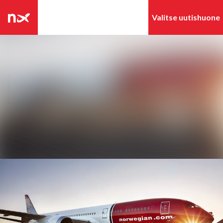
Tuoreimmat
Hae mediapankista
uutiset
Uutisarkisto
Seuraa
Seuraat
Mediapankki
Ota yhteyttä