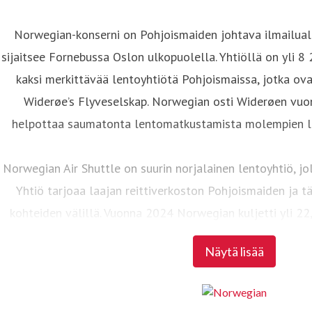
Norwegian-konserni on Pohjoismaiden johtava ilmailuala
sijaitsee Fornebussa Oslon ulkopuolella. Yhtiöllä on yli 8
kaksi merkittävää lentoyhtiötä Pohjoismaissa, jotka ov
Widerøe’s Flyveselskap. Norwegian osti Widerøen vuo
helpottaa saumatonta lentomatkustamista molempien le
Norwegian Air Shuttle on suurin norjalainen lentoyhtiö, jo
Yhtiö tarjoaa laajan reittiverkoston Pohjoismaiden ja 
kohteiden välillä. Vuonna 2024 Norwegian kuljetti yli 2
ylläpiti 86 Boeing 737-800- ja Boeing 737 MAX 8 -
Näytä lisää
Widerøe’s Flyveselskap on Norjan vanhin lentoyhtiö ja su
Pohjoismaissa. Widerøella on yli 3 500 työntekijää. Pä