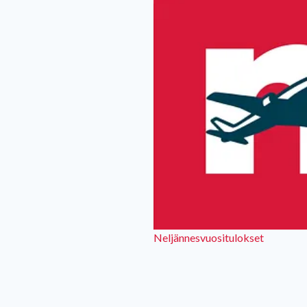
Neljännesvuositulokset