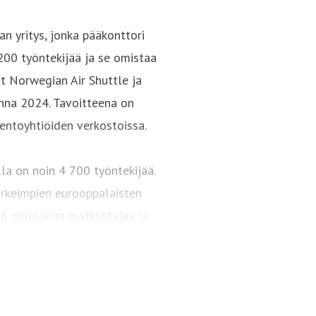
n yritys, jonka pääkonttori
 200 työntekijää ja se omistaa
at Norwegian Air Shuttle ja
nna 2024. Tavoitteena on
ntoyhtiöiden verkostoissa.
lla on noin 4 700 työntekijää.
tärkeimpien eurooppalaisten
2,6 miljoonaa matkustajaa ja
lentokoneen laivastoa.
urin alueellinen lentoyhtiö
äasiassa Norjan maaseudulla