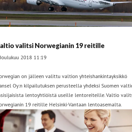
altio valitsi Norwegianin 19 reitille
 Joulukuu 2018 11:19
rwegian on jälleen valittu valtion yhteishankintayksikkö
nsel Oy:n kilpailutuksen perusteella yhdeksi Suomen valti
sisijaisista lentoyhtiöistä useille lentoreiteille. Valtio valit
rwegianin 19 reitille Helsinki-Vantaan lentoasemalta.