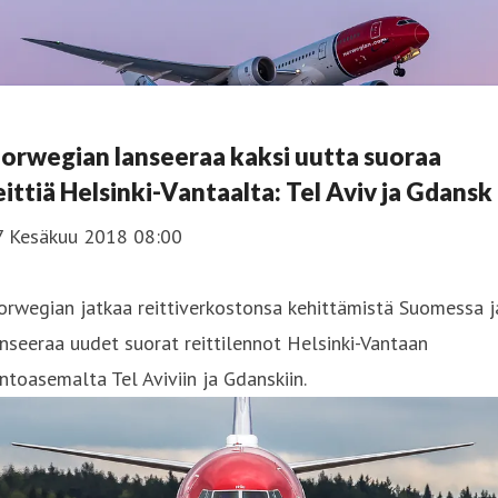
orwegian lanseeraa kaksi uutta suoraa
eittiä Helsinki-Vantaalta: Tel Aviv ja Gdansk
7 Kesäkuu 2018 08:00
rwegian jatkaa reittiverkostonsa kehittämistä Suomessa j
nseeraa uudet suorat reittilennot Helsinki-Vantaan
ntoasemalta Tel Aviviin ja Gdanskiin.