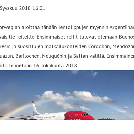
 Syyskuu 2018 16:01
rwegian aloittaa tänään lentolippujen myynnin Argentiina
säisille reiteille. Ensimmäiset reitit tulevat olemaan Bueno
resin ja suosittujen matkailukohteiden Córdoban, Mendoza
uazún, Barilochen, Neuquénin ja Saltan välillä. Ensimmäine
nto lennetään 16. lokakuuta 2018.