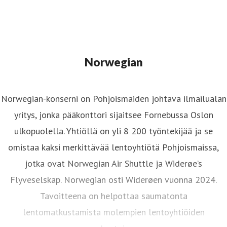
Norwegian
Norwegian-konserni on Pohjoismaiden johtava ilmailualan
yritys, jonka pääkonttori sijaitsee Fornebussa Oslon
ulkopuolella. Yhtiöllä on yli 8 200 työntekijää ja se
omistaa kaksi merkittävää lentoyhtiötä Pohjoismaissa,
jotka ovat Norwegian Air Shuttle ja Widerøe’s
Flyveselskap. Norwegian osti Widerøen vuonna 2024.
Tavoitteena on helpottaa saumatonta
lentomatkustamista molempien lentoyhtiöiden