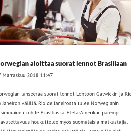
orwegian aloittaa suorat lennot Brasiliaan
7 Marraskuu 2018 11:47
orwegian lanseeraa suorat lennot Lontoon Gatwickin ja Ri
 Janeiron välillä. Rio de Janeirosta tulee Norwegianin
nsimmäinen kohde Brasiliassa. Etelä-Amerikan parempi
aavutettavuus houkuttelee myös suomalaisia matkustajia,