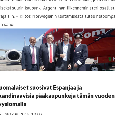
iseksi suurin kaupunki. Argentiinan liikenneministeri osallist
ajaisiin. – Kiitos Norwegianin lentämisestä tulee helpompa
n sanoi.
uomalaiset suosivat Espanjaa ja
kandinaavisia pääkaupunkeja tämän vuoden
yyslomalla
6 Lokakuu 2018 10:02