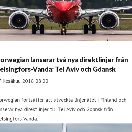
orwegian lanserar två nya direktlinjer från
elsingfors-Vanda: Tel Aviv och Gdansk
7 Kesäkuu 2018 08:00
rwegian fortsätter att utveckla linjenätet i Finland och
nserar nya direktlinjer till Tel Aviv och Gdansk från
lsingfors-Vanda.