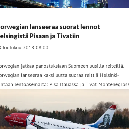
orwegian lanseeraa suorat lennot
elsingistä Pisaan ja Tivatiin
8 Joulukuu 2018 08:00
rwegian jatkaa panostuksiaan Suomeen uusilla reiteillä.
rwegian lanseeraa kaksi uutta suoraa reittiä Helsinki-
ntaan lentoasemalta: Pisa Italiassa ja Tivat Montenegross