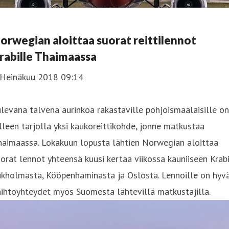
orwegian aloittaa suorat reittilennot
rabille Thaimaassa
 Heinäkuu 2018 09:14
levana talvena aurinkoa rakastaville pohjoismaalaisille on
lleen tarjolla yksi kaukoreittikohde, jonne matkustaa
haimaassa. Lokakuun lopusta lähtien Norwegian aloittaa
orat lennot yhteensä kuusi kertaa viikossa kauniiseen Krabi
ukholmasta, Kööpenhaminasta ja Oslosta. Lennoille on hyv
ihtoyhteydet myös Suomesta lähtevillä matkustajilla.