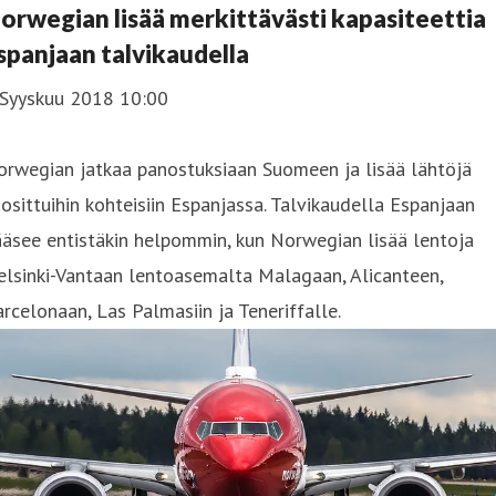
orwegian lisää merkittävästi kapasiteettia
spanjaan talvikaudella
 Syyskuu 2018 10:00
orwegian jatkaa panostuksiaan Suomeen ja lisää lähtöjä
osittuihin kohteisiin Espanjassa. Talvikaudella Espanjaan
äsee entistäkin helpommin, kun Norwegian lisää lentoja
lsinki-Vantaan lentoasemalta Malagaan, Alicanteen,
rcelonaan, Las Palmasiin ja Teneriffalle.