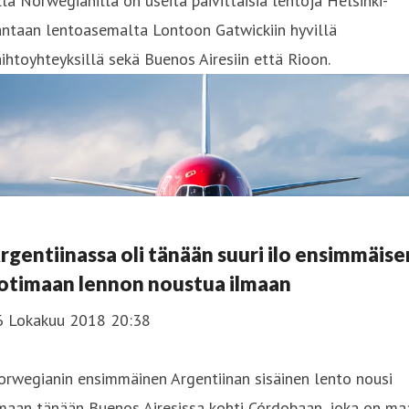
llä Norwegianilla on useita päivittäisiä lentoja Helsinki-
antaan lentoasemalta Lontoon Gatwickiin hyvillä
ihtoyhteyksillä sekä Buenos Airesiin että Rioon.
rgentiinassa oli tänään suuri ilo ensimmäise
otimaan lennon noustua ilmaan
6 Lokakuu 2018 20:38
rwegianin ensimmäinen Argentiinan sisäinen lento nousi
maan tänään Buenos Airesissa kohti Córdobaan, joka on ma