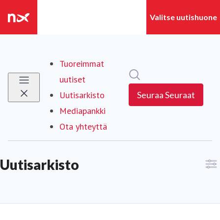
Tuoreimmat
Hae mediapankista
uutiset
Uutisarkisto
Seuraa
Seuraat
Mediapankki
Ota yhteyttä
Uutisarkisto