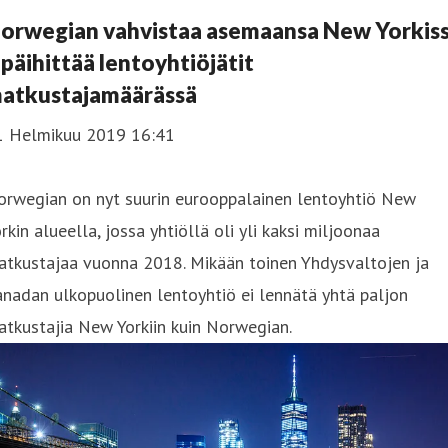
orwegian vahvistaa asemaansa New Yorkis
 päihittää lentoyhtiöjätit
atkustajamäärässä
1 Helmikuu 2019 16:41
orwegian on nyt suurin eurooppalainen lentoyhtiö New
rkin alueella, jossa yhtiöllä oli yli kaksi miljoonaa
atkustajaa vuonna 2018. Mikään toinen Yhdysvaltojen ja
nadan ulkopuolinen lentoyhtiö ei lennätä yhtä paljon
tkustajia New Yorkiin kuin Norwegian.