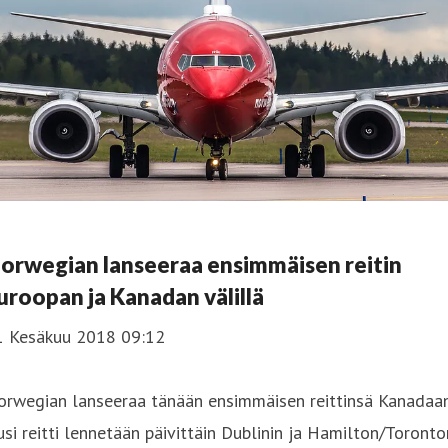
orwegian lanseeraa ensimmäisen reitin
uroopan ja Kanadan välillä
1 Kesäkuu 2018 09:12
orwegian lanseeraa tänään ensimmäisen reittinsä Kanadaan
si reitti lennetään päivittäin Dublinin ja Hamilton/Toronto