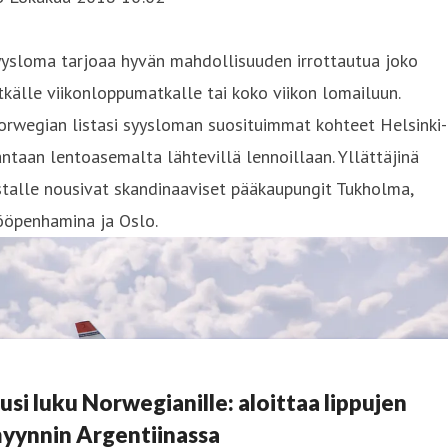
yysloma tarjoaa hyvän mahdollisuuden irrottautua joko
tkälle viikonloppumatkalle tai koko viikon lomailuun.
rwegian listasi syysloman suosituimmat kohteet Helsinki-
ntaan lentoasemalta lähtevillä lennoillaan. Yllättäjinä
stalle nousivat skandinaaviset pääkaupungit Tukholma,
ööpenhamina ja Oslo.
usi luku Norwegianille: aloittaa lippujen
yynnin Argentiinassa