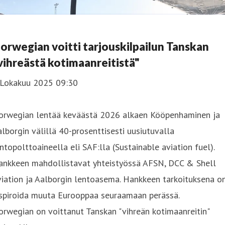
orwegian voitti tarjouskilpailun Tanskan
vihreästä kotimaanreitistä"
 Lokakuu 2025 09:30
orwegian lentää keväästä 2026 alkaen Kööpenhaminen ja
lborgin välillä 40-prosenttisesti uusiutuvalla
ntopolttoaineella eli SAF:lla (Sustainable aviation fuel).
ankkeen mahdollistavat yhteistyössä AFSN, DCC & Shell
iation ja Aalborgin lentoasema. Hankkeen tarkoituksena o
nspiroida muuta Eurooppaa seuraamaan perässä.
rwegian on voittanut Tanskan "vihreän kotimaanreitin"