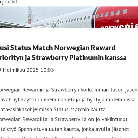
rjouskil
usi Status Match Norwegian Reward
riorityn ja Strawberry Platinumin kanssa
9 Helmikuu 2025 10:03
orwegian Rewardin ja Strawberryn korkeimman tason jäsen
aavat nyt käyttöön enemmän etuja ja hyötyjä molemmissa
nta-asiakasohjelmissa Status Matchin kautta.
rwegian Rewardilla ja Strawberryllä on jo vakiintunut
teistyö Spenn-etuvaluutan kautta, jonka avulla jäsenet