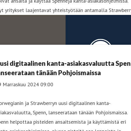
ivat ansaita ja käyttää Spennejä kanta-asiakasohjelmissa.
t yritykset laajentavat yhteistyötään antamalla Strawberr
usi digitaalinen kanta-asiakasvaluutta Spe
anseerataan tänään Pohjoismaissa
9 Marraskuu 2024 09:00
rwegianin ja Strawberryn uusi digitaalinen kanta-
iakasvaluutta, Spenn, lanseerataan tänään Pohjoismaissa.
enn helpottaa pisteiden ansaitsemista ja käyttämistä eri