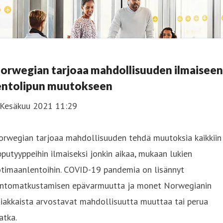
orwegian tarjoaa mahdollisuuden ilmaiseen
entolipun muutokseen
 Kesäkuu 2021 11:29
orwegian tarjoaa mahdollisuuden tehdä muutoksia kaikkiin
pputyyppeihin ilmaiseksi jonkin aikaa, mukaan lukien
otimaanlentoihin. COVID-19 pandemia on lisännyt
entomatkustamisen epävarmuutta ja monet Norwegianin
iakkaista arvostavat mahdollisuutta muuttaa tai perua
atka.