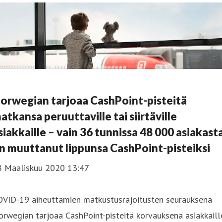
orwegian tarjoaa CashPoint-pisteitä
atkansa peruuttaville tai siirtäville
siakkaille – vain 36 tunnissa 48 000 asiakast
n muuttanut lippunsa CashPoint-pisteiksi
8 Maaliskuu 2020 13:47
OVID-19 aiheuttamien matkustusrajoitusten seurauksena
rwegian tarjoaa CashPoint-pisteitä korvauksena asiakkaill