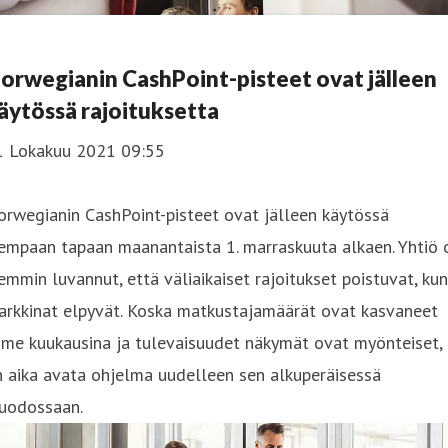
orwegianin CashPoint-pisteet ovat jälleen
äytössä rajoituksetta
1 Lokakuu 2021 09:55
rwegianin CashPoint-pisteet ovat jälleen käytössä
empaan tapaan maanantaista 1. marraskuuta alkaen. Yhtiö 
emmin luvannut, että väliaikaiset rajoitukset poistuvat, kun
arkkinat elpyvät. Koska matkustajamäärät ovat kasvaneet
ime kuukausina ja tulevaisuudet näkymät ovat myönteiset,
 aika avata ohjelma uudelleen sen alkuperäisessä
uodossaan.