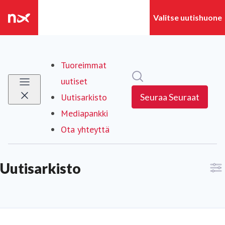
Tuoreimmat
Hae mediapankista
uutiset
Uutisarkisto
Seuraa
Seuraat
Mediapankki
Ota yhteyttä
Uutisarkisto