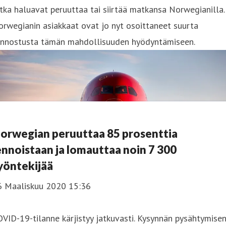
tka haluavat peruuttaa tai siirtää matkansa Norwegianilla.
rwegianin asiakkaat ovat jo nyt osoittaneet suurta
iinnostusta tämän mahdollisuuden hyödyntämiseen.
orwegian peruuttaa 85 prosenttia
ennoistaan ja lomauttaa noin 7 300
yöntekijää
6 Maaliskuu 2020 15:36
VID-19-tilanne kärjistyy jatkuvasti. Kysynnän pysähtymise