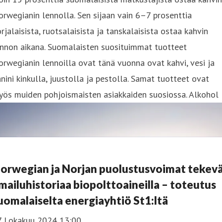
rwegianin lennolla. Sen sijaan vain 6–7 prosenttia
rjalaisista, ruotsalaisista ja tanskalaisista ostaa kahvin
ennon aikana. Suomalaisten suosituimmat tuotteet
rwegianin lennoilla ovat tänä vuonna ovat kahvi, vesi ja
nini kinkulla, juustolla ja pestolla. Samat tuotteet ovat
yös muiden pohjoismaisten asiakkaiden suosiossa. Alkohol
orwegian ja Norjan puolustusvoimat tekev
lmailuhistoriaa biopolttoaineilla – toteutus
uomalaiselta energiayhtiö St1:ltä
7 Lokakuu 2024 13:00