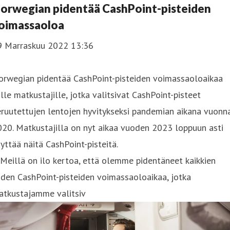
orwegian pidentää CashPoint-pisteiden
oimassaoloa
9 Marraskuu 2022 13:36
orwegian pidentää CashPoint-pisteiden voimassaoloaikaa
ille matkustajille, jotka valitsivat CashPoint-pisteet
ruutettujen lentojen hyvitykseksi pandemian aikana vuonn
20. Matkustajilla on nyt aikaa vuoden 2023 loppuun asti
yttää näitä CashPoint-pisteitä.
Meillä on ilo kertoa, että olemme pidentäneet kaikkien
iden CashPoint-pisteiden voimassaoloaikaa, jotka
atkustajamme valitsiv