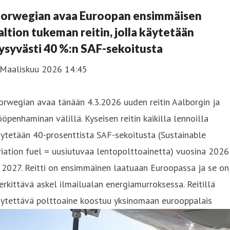
orwegian avaa Euroopan ensimmäisen
altion tukeman reitin, jolla käytetään
ysyvästi 40 %:n SAF-sekoitusta
 Maaliskuu 2026 14:45
rwegian avaa tänään 4.3.2026 uuden reitin Aalborgin ja
öpenhaminan välillä. Kyseisen reitin kaikilla lennoilla
ytetään 40-prosenttista SAF-sekoitusta (Sustainable
iation fuel = uusiutuvaa lentopolttoainetta) vuosina 2026
 2027. Reitti on ensimmäinen laatuaan Euroopassa ja se on
rkittävä askel ilmailualan energiamurroksessa. Reitillä
äytettävä polttoaine koostuu yksinomaan eurooppalais