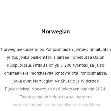
Norwegian
Norwegian-konserni on Pohjoismaiden johtava ilmailualan
yritys, jonka pääkonttori sijaitsee Fornebussa Oslon
ulkopuolella. Yhtiöllä on yli 8 200 työntekijää ja se
omistaa kaksi merkittävää lentoyhtiötä Pohjoismaissa,
jotka ovat Norwegian Air Shuttle ja Widerøe’s
Flyveselskap. Norwegian osti Widerøen vuonna 2024.
Tavoitteena on helpottaa saumatonta
lentomatkustamista molempien lentoyhtiöiden