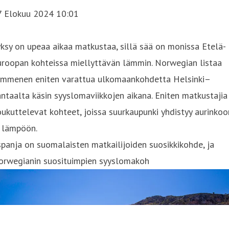
7 Elokuu 2024 10:01
ksy on upeaa aikaa matkustaa, sillä sää on monissa Etelä-
uroopan kohteissa miellyttävän lämmin. Norwegian listaa
ymmenen eniten varattua ulkomaankohdetta Helsinki–
ntaalta käsin syyslomaviikkojen aikana. Eniten matkustajia
ukuttelevat kohteet, joissa suurkaupunki yhdistyy aurinkoo
a lämpöön.
panja on suomalaisten matkailijoiden suosikkikohde, ja
orwegianin suosituimpien syyslomakoh