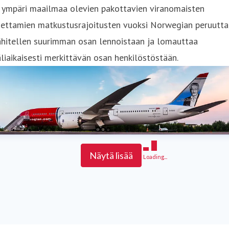
 ympäri maailmaa olevien pakottavien viranomaisten
settamien matkustusrajoitusten vuoksi Norwegian peruutta
ähitellen suurimman osan lennoistaan ja lomauttaa
liaikaisesti merkittävän osan henkilöstöstään.
Näytä lisää
Loading...