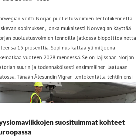
rwegian voitti Norjan puolustusvoimien lentoliikennettä
oskevan sopimuksen, jonka mukaisesti Norwegian käyttää
rjan puolustusvoimien lennoilla jatkossa biopolttoainetta
teensä 15 prosenttia. Sopimus kattaa yli miljoona
iikematkaa vuoteen 2028 mennessä. Se on lajissaan Norjan
storian suurin ja todennäköisesti ensimmäinen laatuaan
tossa. Tänään Ålesundin Vigran lentokentällä tehtiin ensi
yyslomaviikkojen suosituimmat kohteet
uroopassa