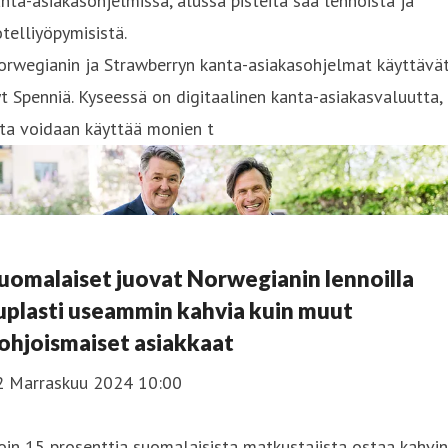
nta-asiakasohjelmissa, alussa pisteitä saa lennoista ja
telliyöpymisistä.
orwegianin ja Strawberryn kanta-asiakasohjelmat käyttävä
t Spenniä. Kyseessä on digitaalinen kanta-asiakasvaluutta,
ta voidaan käyttää monien t
uomalaiset juovat Norwegianin lennoilla
uplasti useammin kahvia kuin muut
ohjoismaiset asiakkaat
2 Marraskuu 2024 10:00
in 15 prosenttia suomalaisista matkustajista ostaa kahvin