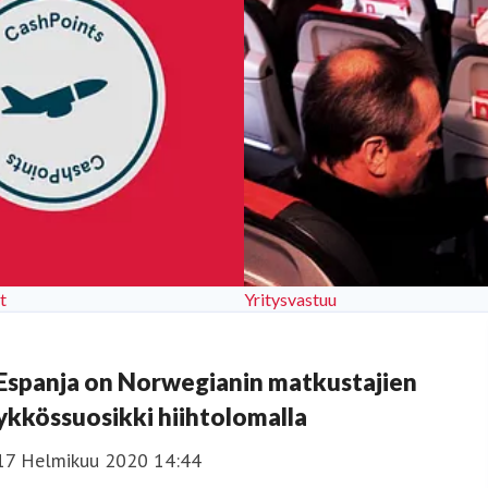
t
Yritysvastuu
Espanja on Norwegianin matkustajien
ykkössuosikki hiihtolomalla
17 Helmikuu 2020 14:44