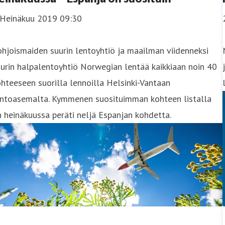
 Heinäkuu 2019 09:30
ohjoismaiden suurin lentoyhtiö ja maailman viidenneksi
urin halpalentoyhtiö Norwegian lentää kaikkiaan noin 40
hteeseen suorilla lennoilla Helsinki-Vantaan
entoasemalta. Kymmenen suosituimman kohteen listalla
 heinäkuussa peräti neljä Espanjan kohdetta.