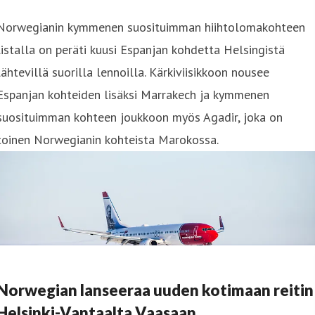
Norwegianin kymmenen suosituimman hiihtolomakohteen
listalla on peräti kuusi Espanjan kohdetta Helsingistä
lähtevillä suorilla lennoilla. Kärkiviisikkoon nousee
Espanjan kohteiden lisäksi Marrakech ja kymmenen
suosituimman kohteen joukkoon myös Agadir, joka on
toinen Norwegianin kohteista Marokossa.
Norwegian lanseeraa uuden kotimaan reitin
Helsinki-Vantaalta Vaasaan