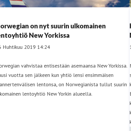
orwegian on nyt suurin ulkomainen
entoyhtiö New Yorkissa
6 Huhtikuu 2019 14:24
orwegian vahvistaa entisestään asemaansa New Yorkissa.
usi vuotta sen jälkeen kun yhtiö lensi ensimmäisen
nnertenvälisen lentonsa, on Norwegianista tullut suurin
komainen lentoyhtiö New Yorkin alueella.