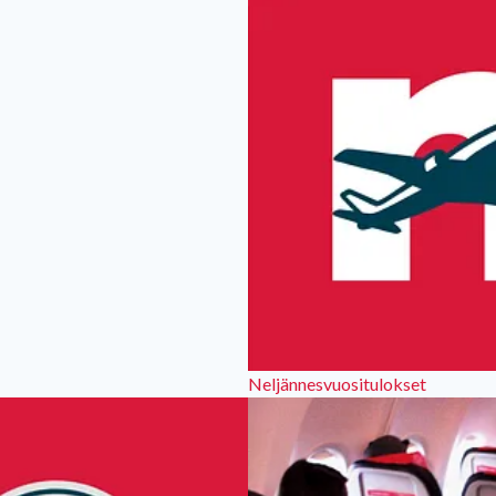
Neljännesvuositulokset