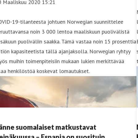
0 Maaliskuu 2020 15:21
OVID-19-tilanteesta johtuen Norwegian suunnittelee
ruuttavansa noin 3 000 lentoa maaliskuun puolivälistä
säkuun puoliväliin saakka. Tämä vastaa noin 15 prosenttia
tiön kapasiteetista tällä ajanjaksolla. Norwegian ryhtyy
ös muihin toimenpiteisiin mukaan lukien merkittävää
saa henkilöstöä koskevat lomautukset.
änne suomalaiset matkustavat
einäkuussa – Espanja on suosituin