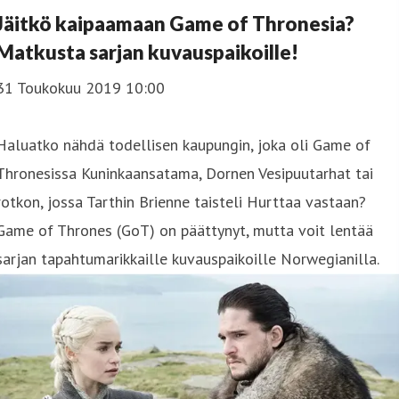
Jäitkö kaipaamaan Game of Thronesia?
Matkusta sarjan kuvauspaikoille!
31 Toukokuu 2019 10:00
Haluatko nähdä todellisen kaupungin, joka oli Game of
Thronesissa Kuninkaansatama, Dornen Vesipuutarhat tai
rotkon, jossa Tarthin Brienne taisteli Hurttaa vastaan?
Game of Thrones (GoT) on päättynyt, mutta voit lentää
sarjan tapahtumarikkaille kuvauspaikoille Norwegianilla.