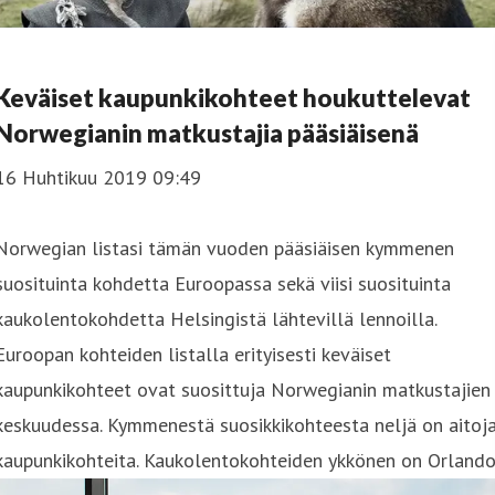
Keväiset kaupunkikohteet houkuttelevat
Norwegianin matkustajia pääsiäisenä
16 Huhtikuu 2019 09:49
Norwegian listasi tämän vuoden pääsiäisen kymmenen
suosituinta kohdetta Euroopassa sekä viisi suosituinta
kaukolentokohdetta Helsingistä lähtevillä lennoilla.
Euroopan kohteiden listalla erityisesti keväiset
kaupunkikohteet ovat suosittuja Norwegianin matkustajien
keskuudessa. Kymmenestä suosikkikohteesta neljä on aitoj
kaupunkikohteita. Kaukolentokohteiden ykkönen on Orlando