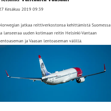
27 Kesäkuu 2019 09:39
Norwegian jatkaa reittiverkostonsa kehittämistä Suomessa
ja lanseeraa uuden kotimaan reitin Helsinki-Vantaan
lentoaseman ja Vaasan lentoaseman välillä.