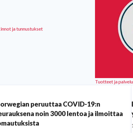
innot ja tunnustukset
Tuotteet ja palvelu
orwegian peruuttaa COVID-19:n
eurauksena noin 3000 lentoa ja ilmoittaa
omautuksista