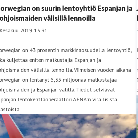
orwegian on suurin lentoyhtiö Espanjan ja
ohjoismaiden välisillä lennoilla
 Kesäkuu 2019 13:31
orwegian on 43 prosentin markkinaosuudella lentoyhtiö,
ka kuljettaa eniten matkustajia Espanjan ja
hjoismaiden välisillä lennoilla. Viimeisen vuoden aikana
orwegian on lentänyt 5,35 miljoonaa matkustajaa
hjoismaiden ja Espanjan välillä. Tiedot selviävät
panjan lentokenttäoperaattori AENA:n virallisista
lastoista.