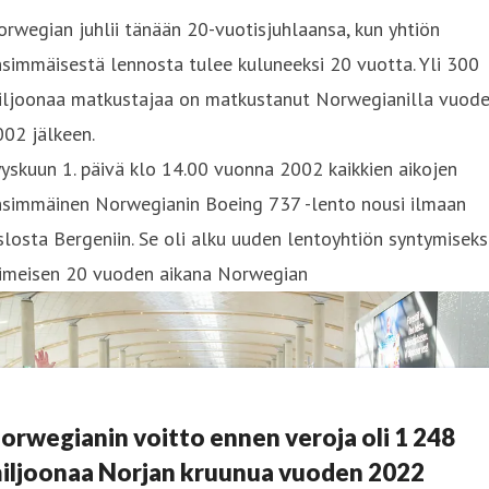
rwegian juhlii tänään 20-vuotisjuhlaansa, kun yhtiön
simmäisestä lennosta tulee kuluneeksi 20 vuotta. Yli 300
iljoonaa matkustajaa on matkustanut Norwegianilla vuod
02 jälkeen.
yskuun 1. päivä klo 14.00 vuonna 2002 kaikkien aikojen
nsimmäinen Norwegianin Boeing 737 -lento nousi ilmaan
losta Bergeniin. Se oli alku uuden lentoyhtiön syntymiseksi
iimeisen 20 vuoden aikana Norwegian
orwegianin voitto ennen veroja oli 1 248
iljoonaa Norjan kruunua vuoden 2022