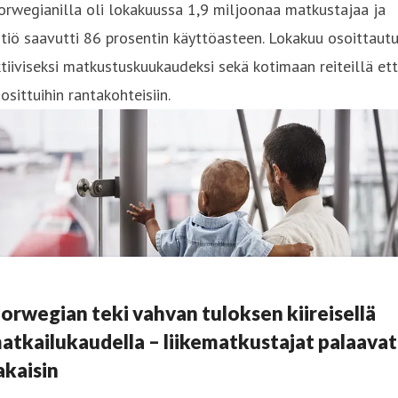
rwegianilla oli lokakuussa 1,9 miljoonaa matkustajaa ja
tiö saavutti 86 prosentin käyttöasteen. Lokakuu osoittautu
tiiviseksi matkustuskuukaudeksi sekä kotimaan reiteillä et
osittuihin rantakohteisiin.
orwegian teki vahvan tuloksen kiireisellä
atkailukaudella – liikematkustajat palaavat
akaisin