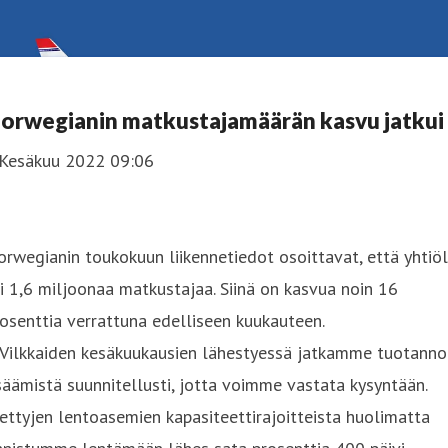
orwegianin matkustajamäärän kasvu jatkui
 Kesäkuu 2022 09:06
rwegianin toukokuun liikennetiedot osoittavat, että yhtiöl
i 1,6 miljoonaa matkustajaa. Siinä on kasvua noin 16
osenttia verrattuna edelliseen kuukauteen.
 Vilkkaiden kesäkuukausien lähestyessä jatkamme tuotanno
säämistä suunnitellusti, jotta voimme vastata kysyntään.
ettyjen lentoasemien kapasiteettirajoitteista huolimatta