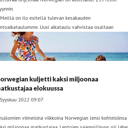
ynnin.
Meillä on ilo esitellä tulevan kesäkauden
ntoaikataulumme. Uusi aikataulu vahvistaa osaltaan
orwegian kuljetti kaksi miljoonaa
atkustajaa elokuussa
 Syyskuu 2022 09:07
sälomien viimeisinä viikkoina Norwegian lensi kohteisiinsa
ksi miljoonaa matkustajaa. Lentojen säännöllisyys oli lähe