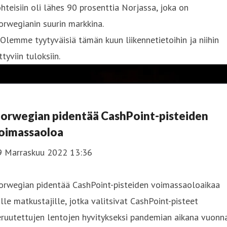
hteisiin oli lähes 90 prosenttia Norjassa, joka on
rwegianin suurin markkina.
Olemme tyytyväisiä tämän kuun liikennetietoihin ja niihin
ittyviin tuloksiin.
orwegian pidentää CashPoint-pisteiden
oimassaoloa
9 Marraskuu 2022 13:36
orwegian pidentää CashPoint-pisteiden voimassaoloaikaa
ille matkustajille, jotka valitsivat CashPoint-pisteet
ruutettujen lentojen hyvitykseksi pandemian aikana vuonn