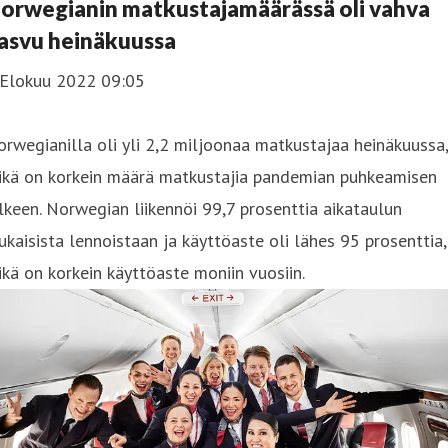
orwegianin matkustajamäärässä oli vahva
asvu heinäkuussa
 Elokuu 2022 09:05
rwegianilla oli yli 2,2 miljoonaa matkustajaa heinäkuussa,
ikä on korkein määrä matkustajia pandemian puhkeamisen
lkeen. Norwegian liikennöi 99,7 prosenttia aikataulun
kaisista lennoistaan ja käyttöaste oli lähes 95 prosenttia,
kä on korkein käyttöaste moniin vuosiin.