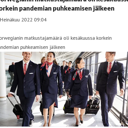
orkein pandemian puhkeamisen jälkeen
 Heinäkuu 2022 09:04
orwegianin matkustajamäärä oli kesäkuussa korkein
andemian puhkeamisen jälkeen