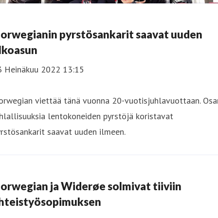
orwegianin pyrstösankarit saavat uuden
lkoasun
3 Heinäkuu 2022 13:15
orwegian viettää tänä vuonna 20-vuotisjuhlavuottaan. Osa
hlallisuuksia lentokoneiden pyrstöjä koristavat
rstösankarit saavat uuden ilmeen.
orwegian ja Widerøe solmivat tiiviin
hteistyösopimuksen