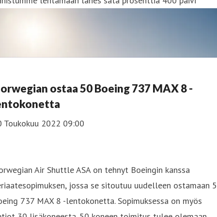
nnistumme lentämään lähes sata prosenttia 400 päivi
orwegian ostaa 50 Boeing 737 MAX 8 -
entokonetta
0 Toukokuu 2022 09:00
rwegian Air Shuttle ASA on tehnyt Boeingin kanssa
eriaatesopimuksen, jossa se sitoutuu uudelleen ostamaan 
oeing 737 MAX 8 -lentokonetta. Sopimuksessa on myös
tiot 30 lisäkoneesta. 50 koneen toimitus tulee olemaan