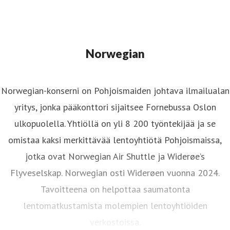
Norwegian
Norwegian-konserni on Pohjoismaiden johtava ilmailualan
yritys, jonka pääkonttori sijaitsee Fornebussa Oslon
ulkopuolella. Yhtiöllä on yli 8 200 työntekijää ja se
omistaa kaksi merkittävää lentoyhtiötä Pohjoismaissa,
jotka ovat Norwegian Air Shuttle ja Widerøe’s
Flyveselskap. Norwegian osti Widerøen vuonna 2024.
Tavoitteena on helpottaa saumatonta
lentomatkustamista molempien lentoyhtiöiden
verkostoissa.