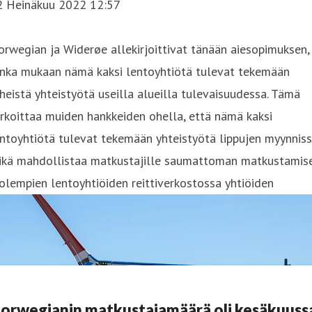
2 Heinäkuu 2022 12:57
rwegian ja Widerøe allekirjoittivat tänään aiesopimuksen,
onka mukaan nämä kaksi lentoyhtiötä tulevat tekemään
heistä yhteistyötä useilla alueilla tulevaisuudessa. Tämä
rkoittaa muiden hankkeiden ohella, että nämä kaksi
ntoyhtiötä tulevat tekemään yhteistyötä lippujen myynniss
ikä mahdollistaa matkustajille saumattoman matkustamis
lempien lentoyhtiöiden reittiverkostossa yhtiöiden
orwegianin matkustajamäärä oli kesäkuuss