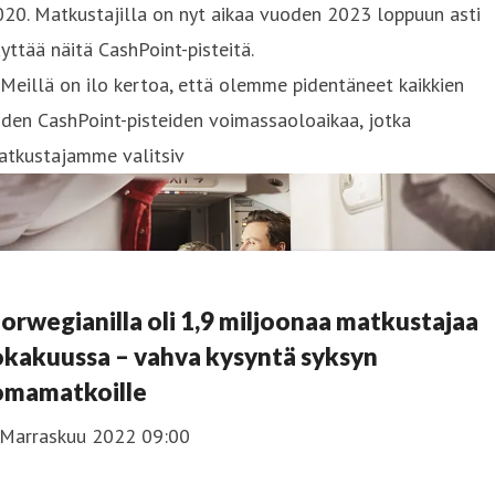
20. Matkustajilla on nyt aikaa vuoden 2023 loppuun asti
yttää näitä CashPoint-pisteitä.
Meillä on ilo kertoa, että olemme pidentäneet kaikkien
iden CashPoint-pisteiden voimassaoloaikaa, jotka
atkustajamme valitsiv
orwegianilla oli 1,9 miljoonaa matkustajaa
okakuussa – vahva kysyntä syksyn
omamatkoille
 Marraskuu 2022 09:00