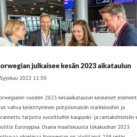
orwegian julkaisee kesän 2023 aikataulun
 Syyskuu 2022 11:50
orwegianin vuoden 2023 kesäaikataulun keskeiset element
at vahva keskittyminen pohjoismaisiin markkinoihin ja
rannettu tarjonta suosittuihin kaupunki- ja rantakohteisiin e
uolille Eurooppaa. Osana maaliskuusta lokakuuhun 2023
ottuvaa ohjelmaa Norwegian on aloittanut 239 reitin