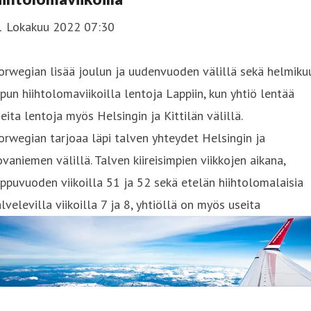
1 Lokakuu 2022 07:30
rwegian lisää joulun ja uudenvuoden välillä sekä helmiku
pun hiihtolomaviikoilla lentoja Lappiin, kun yhtiö lentää
eita lentoja myös Helsingin ja Kittilän välillä.
rwegian tarjoaa läpi talven yhteydet Helsingin ja
vaniemen välillä. Talven kiireisimpien viikkojen aikana,
ppuvuoden viikoilla 51 ja 52 sekä etelän hiihtolomalaisia
lvelevilla viikoilla 7 ja 8, yhtiöllä on myös useita