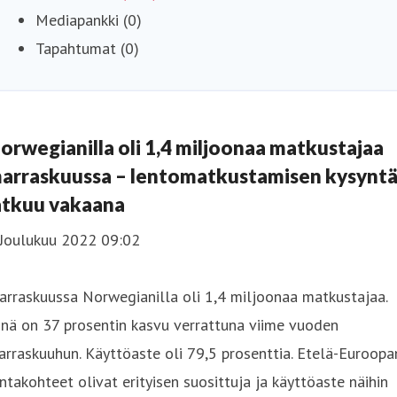
Mediapankki (0)
Tapahtumat (0)
orwegianilla oli 1,4 miljoonaa matkustajaa
arraskuussa – lentomatkustamisen kysynt
atkuu vakaana
 Joulukuu 2022 09:02
rraskuussa Norwegianilla oli 1,4 miljoonaa matkustajaa.
inä on 37 prosentin kasvu verrattuna viime vuoden
rraskuuhun. Käyttöaste oli 79,5 prosenttia. Etelä-Euroopa
ntakohteet olivat erityisen suosittuja ja käyttöaste näihin