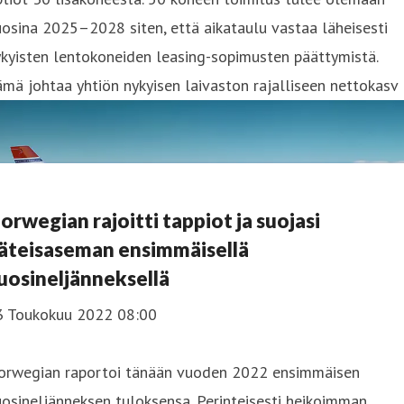
osina 2025–2028 siten, että aikataulu vastaa läheisesti
kyisten lentokoneiden leasing-sopimusten päättymistä.
mä johtaa yhtiön nykyisen laivaston rajalliseen nettokasv
orwegian rajoitti tappiot ja suojasi
äteisaseman ensimmäisellä
uosineljänneksellä
3 Toukokuu 2022 08:00
orwegian raportoi tänään vuoden 2022 ensimmäisen
osineljänneksen tuloksensa. Perinteisesti heikoimman