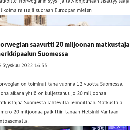
tkoille. Norwegianin syys- ja talviohjelmaan sisältyy laaja
likoima reittejä suoraan Euroopan mielen
orwegian saavutti 20 miljoonan matkustaja
erkkipaalun Suomessa
5 Syyskuu 2022 16:33
orwegian on toiminut tänä vuonna 12 vuotta Suomessa.
ona aikana yhtiö on kuljettanut jo 20 miljoonaa
tkustajaa Suomesta lähtevillä lennoillaan. Matkustaja
mero 20 miljoonaa palkittiin tänään Helsinki-Vantaan
entoasemalla.