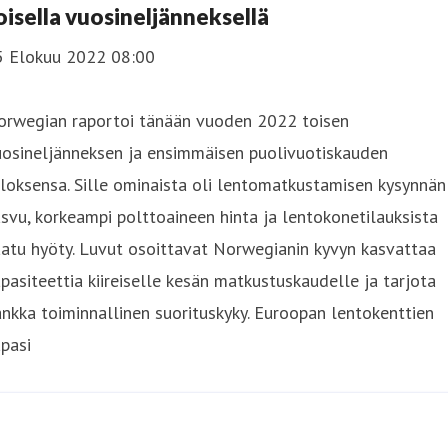
oisella vuosineljänneksellä
5 Elokuu 2022 08:00
orwegian raportoi tänään vuoden 2022 toisen
uosineljänneksen ja ensimmäisen puolivuotiskauden
loksensa. Sille ominaista oli lentomatkustamisen kysynnän
svu, korkeampi polttoaineen hinta ja lentokonetilauksista
atu hyöty. Luvut osoittavat Norwegianin kyvyn kasvattaa
pasiteettia kiireiselle kesän matkustuskaudelle ja tarjota
nkka toiminnallinen suorituskyky. Euroopan lentokenttien
pasi