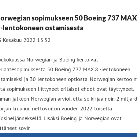
orwegian sopimukseen 50 Boeing 737 MAX
 -lentokoneen ostamisesta
3 Kesäkuu 2022 13:52
oukokuussa Norwegian ja Boeing kertoivat
eriaatesopimuksesta 50 Boeing 737 MAX 8 -lentokoneen
tamiseksi ja 30 lentokoneen optiosta. Norwegian kertoo n
tä sopimukseen liittyneet erilaiset ehdot ovat täyttyneet.
män jälkeen Norwegian arvioi, että se kirjaa noin 2 miljard
orjan kruunun nettovoiton vuoden 2022 toisella
osineljänneksellä. Lisäksi Boeing ja Norwegian ovat
ttäneet sovin