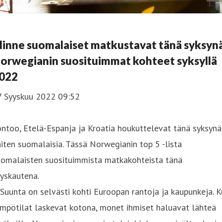
inne suomalaiset matkustavat tänä syksyn
orwegianin suosituimmat kohteet syksyllä
022
7 Syyskuu 2022 09:52
ntoo, Etelä-Espanja ja Kroatia houkuttelevat tänä syksynä
iten suomalaisia. Tässä Norwegianin top 5 -lista
uomalaisten suosituimmista matkakohteista tänä
yskautena.
Suunta on selvästi kohti Euroopan rantoja ja kaupunkeja. 
mpötilat laskevat kotona, monet ihmiset haluavat lähteä