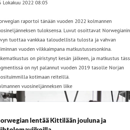
6 Lokakuu 2022 08:05
orwegian raportoi tänään vuoden 2022 kolmannen
osineljänneksen tuloksensa. Luvut osoittavat Norwegianin
vyn tuottaa vankkaa taloudellista tulosta ja vahvan
oiminnan vuoden vilkkaimpana matkustussesonkina.
ikematkustus on piristynyt kesän jälkeen, ja matkustus täs
egmentissä on nyt palannut vuoden 2019 tasolle Norjan
osituimmilla kotimaan reiteillä.
olmannen vuosineljänneksen liike
orwegian lentää Kittilään jouluna ja
iihtolomaviikoilla